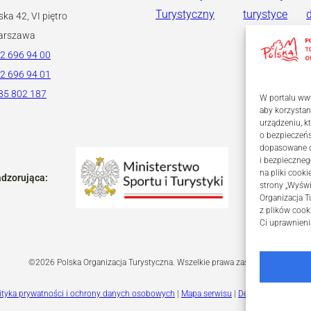
Turystyczny
turystyce
ska 42, VI piętro
arszawa
2 696 94 00
2 696 94 01
85 802 187
W portalu www
aby korzystan
urządzeniu, 
o bezpieczeń
dopasowane dl
i bezpieczneg
na pliki coo
adzorująca:
strony „Wyświ
Organizacja T
z plików cook
Ci uprawnieni
©2026 Polska Organizacja Turystyczna. Wszelkie prawa zastrzeżone.
ityka prywatności i ochrony danych osobowych
|
Mapa serwisu
|
Deklaracja dostępn