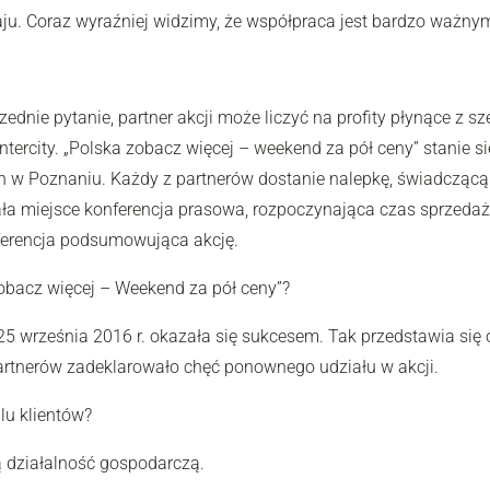
 kraju. Coraz wyraźniej widzimy, że współpraca jest bardzo waż
dnie pytanie, partner akcji może liczyć na profity płynące z sz
ntercity. „Polska zobacz więcej – weekend za pół ceny” stanie
n w Poznaniu. Każdy z partnerów dostanie nalepkę, świadczącą o
ła miejsce konferencja prasowa, rozpoczynająca czas sprzedażo
nferencja podsumowująca akcję.
 zobacz więcej – Weekend za pół ceny”?
25 września 2016 r. okazała się sukcesem. Tak przedstawia się o
artnerów zadeklarowało chęć ponownego udziału w akcji.
ilu klientów?
ną działalność gospodarczą.