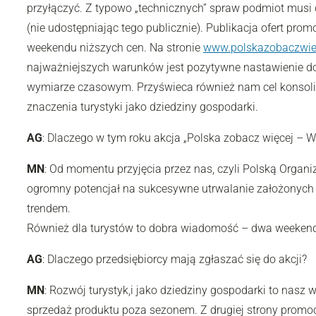
przyłączyć. Z typowo „technicznych” spraw podmiot musi d
(nie udostępniając tego publicznie). Publikacja ofert pr
weekendu niższych cen. Na stronie
www.polskazobaczwiec
najważniejszych warunków jest pozytywne nastawienie do 
wymiarze czasowym. Przyświeca również nam cel konsoli
znaczenia turystyki jako dziedziny gospodarki.
AG
: Dlaczego w tym roku akcja „Polska zobacz więcej – 
MN
: Od momentu przyjęcia przez nas, czyli Polską Organi
ogromny potencjał na sukcesywne utrwalanie założonych c
trendem.
Również dla turystów to dobra wiadomość – dwa weekendy,
AG
: Dlaczego przedsiębiorcy mają zgłaszać się do akcji?
MN
: Rozwój turystyk,i jako dziedziny gospodarki to nasz 
sprzedaż produktu poza sezonem. Z drugiej strony promoc