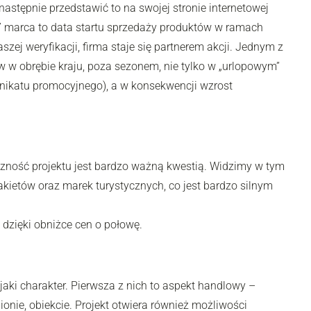
astępnie przedstawić to na swojej stronie internetowej
17 marca to data startu sprzedaży produktów w ramach
szej weryfikacji, firma staje się partnerem akcji. Jednym z
 w obrębie kraju, poza sezonem, nie tylko w „urlopowym”
nikatu promocyjnego), a w konsekwencji wzrost
iczność projektu jest bardzo ważną kwestią. Widzimy w tym
kietów oraz marek turystycznych, co jest bardzo silnym
dzięki obniżce cen o połowę.
ojaki charakter. Pierwsza z nich to aspekt handlowy –
ie, obiekcie. Projekt otwiera również możliwości