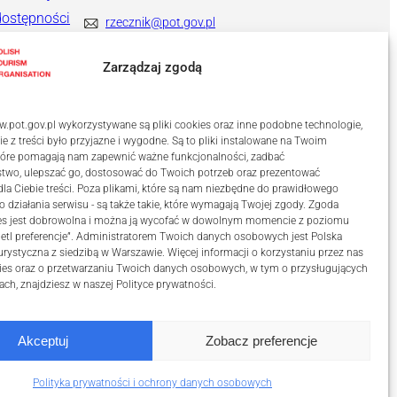
dostępności
rzecznik@pot.gov.pl
+ 48 571 022 313
Zarządzaj zgodą
.pot.gov.pl wykorzystywane są pliki cookies oraz inne podobne technologie,
ie z treści było przyjazne i wygodne. Są to pliki instalowane na Twoim
które pomagają nam zapewnić ważne funkcjonalności, zadbać
stwo, ulepszać go, dostosować do Twoich potrzeb oraz prezentować
a Ciebie treści. Poza plikami, które są nam niezbędne do prawidłowego
o działania serwisu - są także takie, które wymagają Twojej zgody. Zgoda
kies jest dobrowolna i można ją wycofać w dowolnym momencie z poziomu
etl preferencje”. Administratorem Twoich danych osobowych jest Polska
urystyczna z siedzibą w Warszawie. Więcej informacji o korzystaniu przez nas
ies oraz o przetwarzaniu Twoich danych osobowych, w tym o przysługujących
ach, znajdziesz w naszej
Polityce prywatności
.
Akceptuj
Zobacz preferencje
ości
Polityka prywatności i ochrony danych osobowych