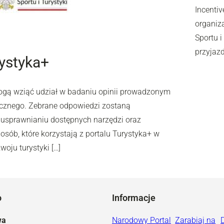
Incentiv
organiz
Sportu 
przyjaz
rystyka+
mogą wziąć udział w badaniu opinii prowadzonym
ycznego. Zebrane odpowiedzi zostaną
 usprawnianiu dostępnych narzędzi oraz
osób, które korzystają z portalu Turystyka+ w
oju turystyki […]
o
Informacje
wa
Narodowy Portal
Zarabiaj na