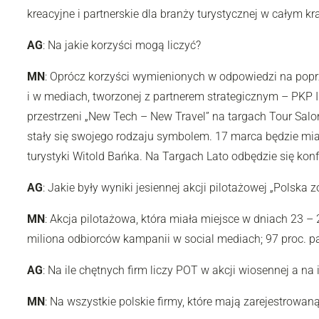
kreacyjne i partnerskie dla branży turystycznej w całym
AG
: Na jakie korzyści mogą liczyć?
MN
: Oprócz korzyści wymienionych w odpowiedzi na poprze
i w mediach, tworzonej z partnerem strategicznym – PKP I
przestrzeni „New Tech – New Travel” na targach Tour Salo
stały się swojego rodzaju symbolem. 17 marca będzie mia
turystyki Witold Bańka. Na Targach Lato odbędzie się ko
AG
: Jakie były wyniki jesiennej akcji pilotażowej „Polska
MN
: Akcja pilotażowa, która miała miejsce w dniach 23 – 
miliona odbiorców kampanii w social mediach; 97 proc. p
AG
: Na ile chętnych firm liczy POT w akcji wiosennej a na 
MN
: Na wszystkie polskie firmy, które mają zarejestrowa