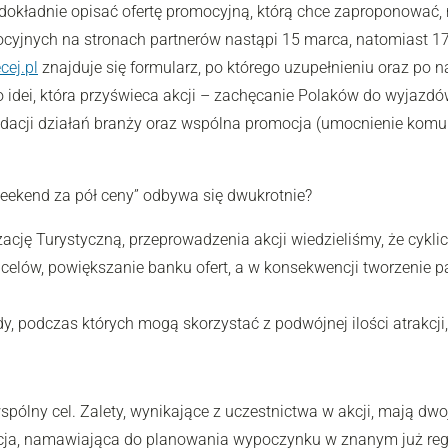
okładnie opisać ofertę promocyjną, którą chce zaproponować, n
omocyjnych na stronach partnerów nastąpi 15 marca, natomiast 
ej.pl
znajduje się formularz, po którego uzupełnieniu oraz po na
idei, która przyświeca akcji – zachęcanie Polaków do wyjazdów
dacji działań branży oraz wspólna promocja (umocnienie komu
Weekend za pół ceny” odbywa się dwukrotnie?
zację Turystyczną, przeprowadzenia akcji wiedzieliśmy, że cykl
elów, powiększanie banku ofert, a w konsekwencji tworzenie pa
 podczas których mogą skorzystać z podwójnej ilości atrakcji, 
wspólny cel. Zalety, wynikające z uczestnictwa w akcji, mają dw
ja, namawiająca do planowania wypoczynku w znanym już region