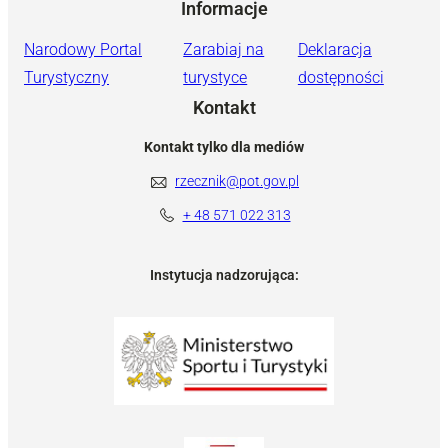
Informacje
Narodowy Portal
Zarabiaj na
Deklaracja
Turystyczny
turystyce
dostępności
Kontakt
Kontakt tylko dla mediów
rzecznik@pot.gov.pl
+ 48 571 022 313
Instytucja nadzorująca: