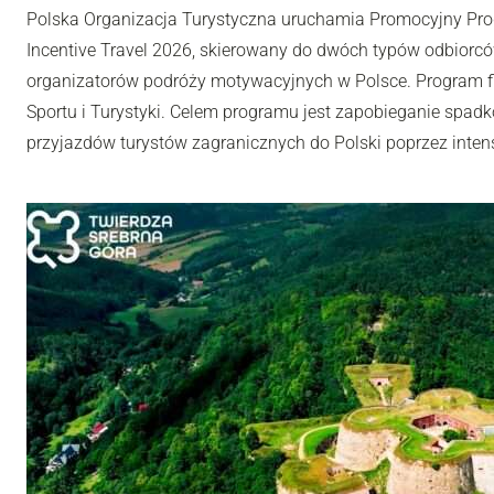
Polska Organizacja Turystyczna uruchamia Promocyjny Pro
Incentive Travel 2026, skierowany do dwóch typów odbiorców
organizatorów podróży motywacyjnych w Polsce. Program fi
Sportu i Turystyki. Celem programu jest zapobieganie spadk
przyjazdów turystów zagranicznych do Polski poprzez inten