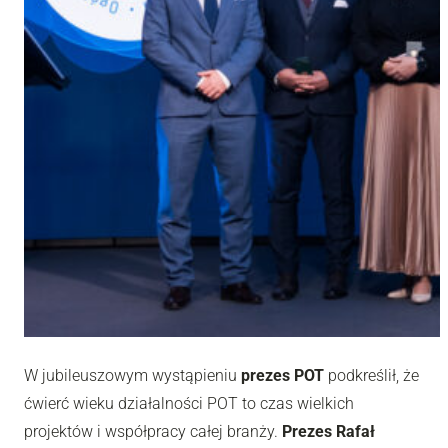
W jubileuszowym wystąpieniu
prezes POT
podkreślił, że
ćwierć wieku działalności POT to czas wielkich
projektów i współpracy całej branży.
Prezes Rafał