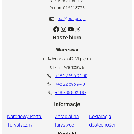
NIP: 525 21 50 196
Regon: 016213775
pot@pot.gov.pl
Facebook
Instagram
YouTube
X
Nasze biuro
Warszawa
ul. Młynarska 42, VI piętro
01-171 Warszawa
+48 22 696 94 00
+48 22 696 94 01
+48 785 802 187
Informacje
Narodowy Portal
Zarabiaj na
Deklaracja
Turystyczny
turystyce
dostępności
Kontakt