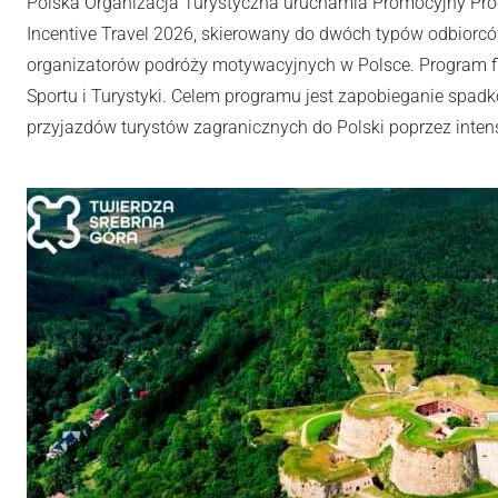
Polska Organizacja Turystyczna uruchamia Promocyjny Pro
Incentive Travel 2026, skierowany do dwóch typów odbiorców
organizatorów podróży motywacyjnych w Polsce. Program fi
Sportu i Turystyki. Celem programu jest zapobieganie spadk
przyjazdów turystów zagranicznych do Polski poprzez inten