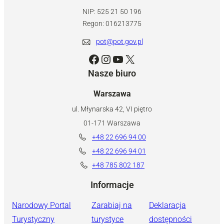
NIP: 525 21 50 196
Regon: 016213775
pot@pot.gov.pl
Facebook
Instagram
YouTube
X
Nasze biuro
Warszawa
ul. Młynarska 42, VI piętro
01-171 Warszawa
+48 22 696 94 00
+48 22 696 94 01
+48 785 802 187
Informacje
Narodowy Portal
Zarabiaj na
Deklaracja
Turystyczny
turystyce
dostępności