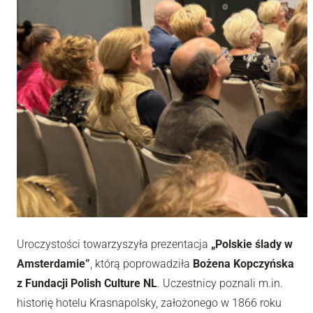
Uroczystości towarzyszyła prezentacja
„Polskie ślady w
Amsterdamie”
, którą poprowadziła
Bożena Kopczyńska
z Fundacji Polish Culture NL
. Uczestnicy poznali m.in.
historię hotelu Krasnapolsky, założonego w 1866 roku