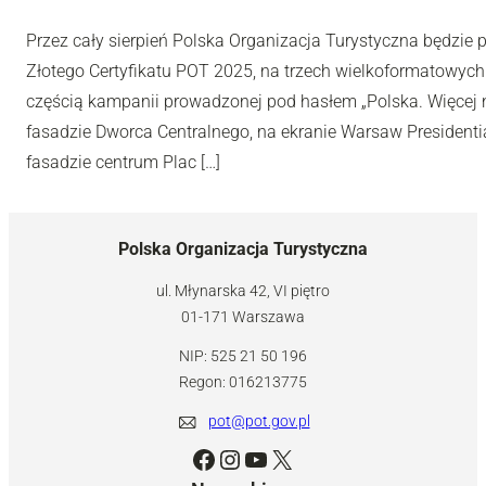
Przez cały sierpień Polska Organizacja Turystyczna będzie
Złotego Certyfikatu POT 2025, na trzech wielkoformatowyc
częścią kampanii prowadzonej pod hasłem „Polska. Więcej n
fasadzie Dworca Centralnego, na ekranie Warsaw Presidentia
fasadzie centrum Plac […]
Polska Organizacja Turystyczna
ul. Młynarska 42, VI piętro
01-171 Warszawa
NIP: 525 21 50 196
Regon: 016213775
pot@pot.gov.pl
Facebook
Instagram
YouTube
X