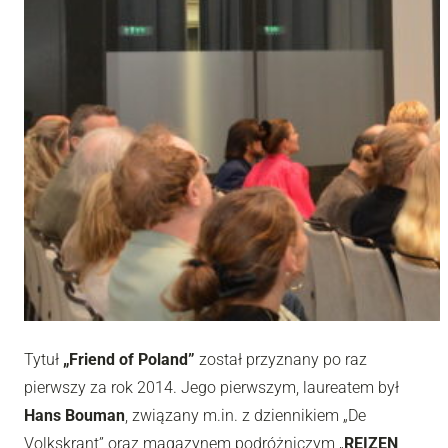
Tytuł
„Friend of Poland”
został przyznany po raz
pierwszy za rok 2014. Jego pierwszym, laureatem był
Hans Bouman
, związany m.in. z dziennikiem
„
De
Volkskrant
”
oraz magazynem podróżniczym
„
REIZEN