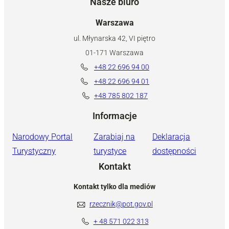
Nasze biuro
Warszawa
ul. Młynarska 42, VI piętro
01-171 Warszawa
+48 22 696 94 00
+48 22 696 94 01
+48 785 802 187
Informacje
Narodowy Portal
Zarabiaj na
Deklaracja
Turystyczny
turystyce
dostępności
Kontakt
Kontakt tylko dla mediów
rzecznik@pot.gov.pl
+ 48 571 022 313