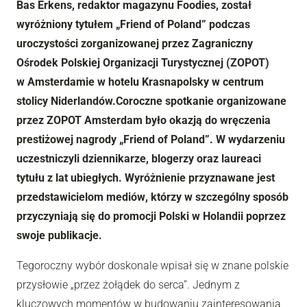
Bas Erkens, redaktor magazynu Foodies, został
wyróżniony tytułem „Friend of Poland” podczas
uroczystości zorganizowanej przez
Zagraniczny
Ośrodek Polskiej Organizacji Turystycznej (
ZOPOT
)
w
Amsterdam
ie
w hotelu Krasnapolsky w centrum
stolicy Niderlandów.
C
oroczne spotkanie organizowane
przez ZOPOT Amsterdam było okazją do wręczenia
prestiżowej nagrody „Friend of Poland”. W wydarzeniu
uczestniczyli dziennikarze, blogerzy oraz laureaci
tytułu z lat ubiegłych. Wyróżnienie przyznawane jest
przedstawicielom mediów
, którzy
w szczególny sposób
przyczyniają się do promocji Polski w
Holandii
poprzez
swoje publikacje.
Tegoroczny wybór doskonale wpisał się w znane polskie
przysłowie „przez żołądek do serca”. Jednym z
kluczowych momentów w budowaniu zainteresowania