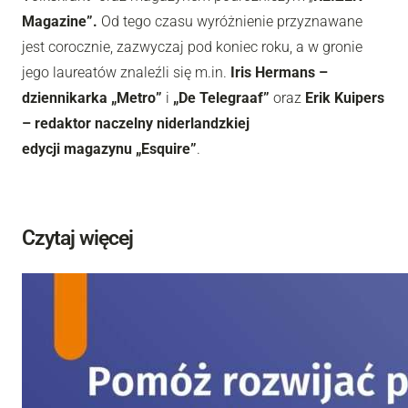
Magazine
”
.
Od tego czasu wyróżnienie przyznawane
jest corocznie, zazwyczaj pod koniec roku, a w gronie
jego laureatów znaleźli się m.in.
Iris Hermans –
dziennikarka
„
Metro
”
i
„
De Telegraaf
”
oraz
Erik Kuipers
– redaktor naczelny
niderlandzkiej
edycji
magazynu
„
Esquire
”
.
Czytaj więcej