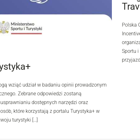
Trav
Polska 
Incentiv
organiz
Sportu 
przyjaz
rystyka+
mogą wziąć udział w badaniu opinii prowadzonym
ycznego. Zebrane odpowiedzi zostaną
 usprawnianiu dostępnych narzędzi oraz
osób, które korzystają z portalu Turystyka+ w
oju turystyki […]