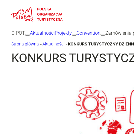
Przejdź
do
treści
O POT
Aktualności
Projekty
Convention
Zamówienia p
Strona główna
»
Aktualności
»
KONKURS TURYSTYCZNY DZIENN
KONKURS TURYSTYCZ