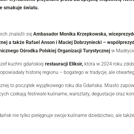
re smakuje światu.
ch znaleźli się
Ambasador Monika Krzepkowska, wiceprezydent
znej a także Rafael Anson i Maciej Dobrzyniecki – współprezy
icznego Ośrodka Polskiej Organizacji Turystycznej
w Madryci
 szef kuchni gdańskiej
restauracji Eliksir,
która w 2024 roku zdob
 opowiadały historię regionu – bogatego w tradycje, ale otwart
icznej to początek wyjątkowego roku dla Gdańska. Miasto zapow
ych czekają festiwale kulinarne, warsztaty, degustacje oraz kon
ańsk nie tylko pielęgnuje swoje kulinarne dziedzictwo, ale tak