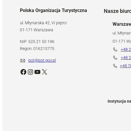
Polska Organizacja Turystyczna
Nasze biur
ul. Młynarska 42, VI piętro
Warsza
01-171 Warszawa
ul. Młynar
01-171 W
NIP: 525 21 50 196
Regon: 016213775
+48 2
+48 2
pot@pot.gov.pl
+48 7
Facebook
Instagram
YouTube
X
Instytucja n