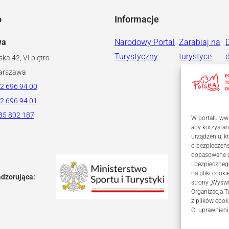
o
Informacje
wa
Narodowy Portal
Zarabiaj na
Turystyczny
turystyce
ska 42, VI piętro
arszawa
2 696 94 00
2 696 94 01
85 802 187
W portalu www
aby korzystan
urządzeniu, 
o bezpieczeń
dopasowane dl
i bezpieczneg
na pliki coo
adzorująca:
strony „Wyświ
Organizacja T
z plików cook
Ci uprawnieni