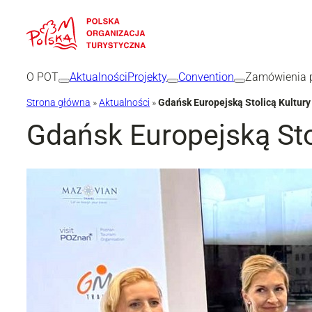
Przejdź
do
treści
O POT
Aktualności
Projekty
Convention
Zamówienia p
Strona główna
»
Aktualności
»
Gdańsk Europejską Stolicą Kultur
Gdańsk Europejską Sto