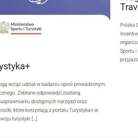
Trav
Polska 
Incentiv
organiz
Sportu 
przyjaz
rystyka+
mogą wziąć udział w badaniu opinii prowadzonym
ycznego. Zebrane odpowiedzi zostaną
 usprawnianiu dostępnych narzędzi oraz
osób, które korzystają z portalu Turystyka+ w
oju turystyki […]