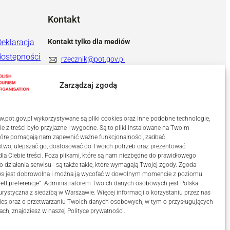
Kontakt
Deklaracja
Kontakt tylko dla mediów
dostępności
rzecznik@pot.gov.pl
+ 48 571 022 313
Zarządzaj zgodą
.pot.gov.pl wykorzystywane są pliki cookies oraz inne podobne technologie,
ie z treści było przyjazne i wygodne. Są to pliki instalowane na Twoim
które pomagają nam zapewnić ważne funkcjonalności, zadbać
stwo, ulepszać go, dostosować do Twoich potrzeb oraz prezentować
a Ciebie treści. Poza plikami, które są nam niezbędne do prawidłowego
o działania serwisu - są także takie, które wymagają Twojej zgody. Zgoda
kies jest dobrowolna i można ją wycofać w dowolnym momencie z poziomu
etl preferencje”. Administratorem Twoich danych osobowych jest Polska
urystyczna z siedzibą w Warszawie. Więcej informacji o korzystaniu przez nas
ies oraz o przetwarzaniu Twoich danych osobowych, w tym o przysługujących
ach, znajdziesz w naszej
Polityce prywatności
.