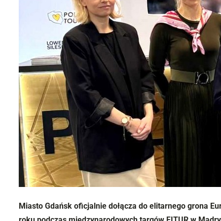
Miasto Gdańsk oficjalnie dołącza do elitarnego grona Eu
roku podczas międzynarodowych targów FITUR w Madryc