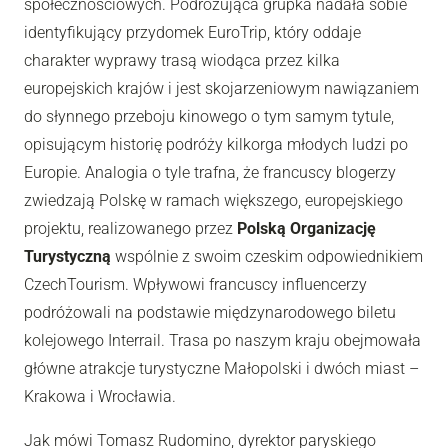
społecznościowych. Podróżująca grupka nadała sobie
identyfikujący przydomek EuroTrip, który oddaje
charakter wyprawy trasą wiodąca przez kilka
europejskich krajów i jest skojarzeniowym nawiązaniem
do słynnego przeboju kinowego o tym samym tytule,
opisującym historię podróży kilkorga młodych ludzi po
Europie. Analogia o tyle trafna, że francuscy blogerzy
zwiedzają Polskę w ramach większego, europejskiego
projektu, realizowanego przez
Polską Organizację
Turystyczną
wspólnie z swoim czeskim odpowiednikiem
CzechTourism. Wpływowi francuscy influencerzy
podróżowali na podstawie międzynarodowego biletu
kolejowego Interrail. Trasa po naszym kraju obejmowała
główne atrakcje turystyczne Małopolski i dwóch miast –
Krakowa i Wrocławia.
Jak mówi Tomasz Rudomino, dyrektor paryskiego