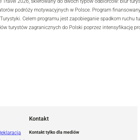
e Travel 2026, skierowany do dwóch typów odbiorców: biur turys
atorów podróży motywacyjnych w Polsce. Program finansowany j
i Turystyki. Celem programu jest zapobieganie spadkom ruchu tu
dów turystów zagranicznych do Polski poprzez intensyfikację pr
Kontakt
Deklaracja
Kontakt tylko dla mediów