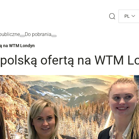
Search
PL
ubliczne
Do pobrania
rtą na WTM Londyn
 polską ofertą na WTM L