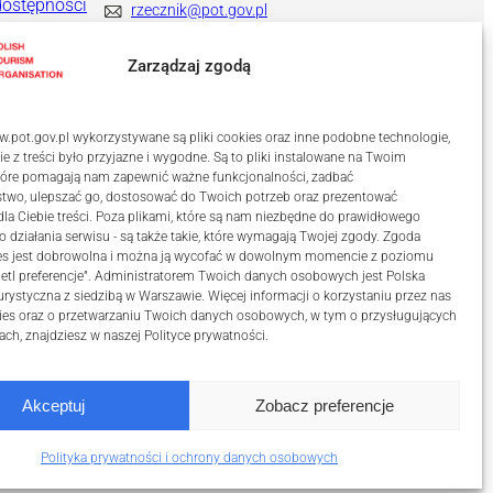
dostępności
rzecznik@pot.gov.pl
+ 48 571 022 313
Zarządzaj zgodą
.pot.gov.pl wykorzystywane są pliki cookies oraz inne podobne technologie,
ie z treści było przyjazne i wygodne. Są to pliki instalowane na Twoim
które pomagają nam zapewnić ważne funkcjonalności, zadbać
stwo, ulepszać go, dostosować do Twoich potrzeb oraz prezentować
a Ciebie treści. Poza plikami, które są nam niezbędne do prawidłowego
o działania serwisu - są także takie, które wymagają Twojej zgody. Zgoda
kies jest dobrowolna i można ją wycofać w dowolnym momencie z poziomu
etl preferencje”. Administratorem Twoich danych osobowych jest Polska
urystyczna z siedzibą w Warszawie. Więcej informacji o korzystaniu przez nas
ies oraz o przetwarzaniu Twoich danych osobowych, w tym o przysługujących
ach, znajdziesz w naszej
Polityce prywatności
.
Akceptuj
Zobacz preferencje
ości
Polityka prywatności i ochrony danych osobowych