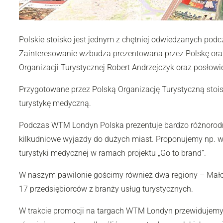
Polskie stoisko jest jednym z chętniej odwiedzanych pod
Zainteresowanie wzbudza prezentowana przez Polskę oraz s
Organizacji Turystycznej Robert Andrzejczyk oraz posłow
Przygotowane przez Polską Organizację Turystyczną sto
turystykę medyczną.
Podczas WTM Londyn Polska prezentuje bardzo różnorodną o
kilkudniowe wyjazdy do dużych miast. Proponujemy np. wy
turystyki medycznej w ramach projektu „Go to brand”.
W naszym pawilonie gościmy również dwa regiony – Małopol
17 przedsiębiorców z branży usług turystycznych.
W trakcie promocji na targach WTM Londyn przewidujemy sp