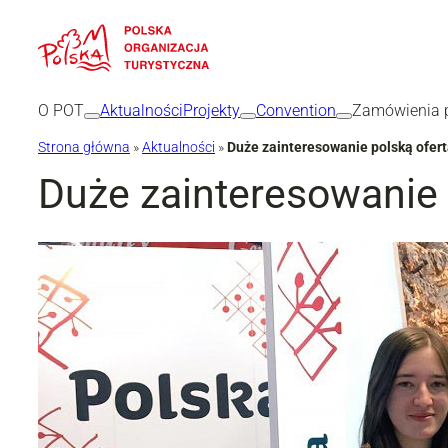
Przejdź
do
treści
O POT
Aktualności
Projekty
Convention
Zamówienia p
Strona główna
»
Aktualności
»
Duże zainteresowanie polską ofe
Duże zainteresowanie