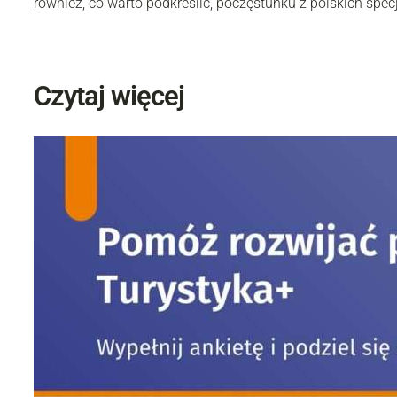
również, co warto podkreślić, poczęstunku z polskich spec
Czytaj więcej