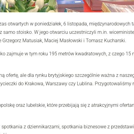
czas otwartych w poniedziałek, 6 listopada, międzynarodowych 
amo stoisko. W jego otwarciu uczestniczyli m.in. wiceminister 
ie Grzegorz Matusiak, Maciej Masłowski i Tomasz Kucharski.
isko zajmuje w tym roku 195 metrów kwadratowych, z czego 15
fertę, ale dla rynku brytyjskiego szczególnie ważna z naszego 
cieczki do Krakowa, Warszawy czy Lublina. Przygotowaliśmy rów
skę oraz lubelskie, które przebijają się z atrakcyjnymi ofert
otkania z dziennikarzami, spotkania biznesowe z przedstawicie