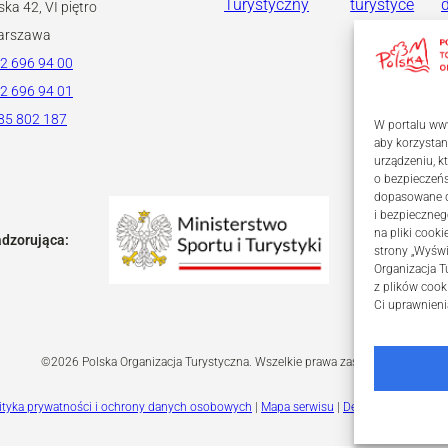
Turystyczny
turystyce
ska 42, VI piętro
arszawa
2 696 94 00
2 696 94 01
85 802 187
W portalu www
aby korzystan
urządzeniu, 
o bezpieczeń
dopasowane dl
i bezpieczneg
na pliki coo
adzorująca:
strony „Wyświ
Organizacja T
z plików cook
Ci uprawnieni
©2026 Polska Organizacja Turystyczna. Wszelkie prawa zastrzeżone.
ityka prywatności i ochrony danych osobowych
|
Mapa serwisu
|
Deklaracja dostępn