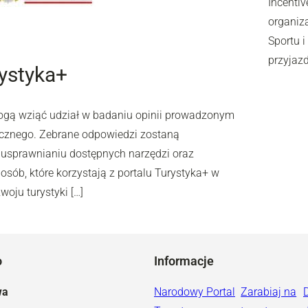
Incentiv
organiz
Sportu 
przyjaz
rystyka+
mogą wziąć udział w badaniu opinii prowadzonym
ycznego. Zebrane odpowiedzi zostaną
 usprawnianiu dostępnych narzędzi oraz
osób, które korzystają z portalu Turystyka+ w
oju turystyki […]
o
Informacje
wa
Narodowy Portal
Zarabiaj na