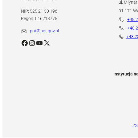
ul. Młynar
01-171 W
NIP: 525 21 50 196
Regon: 016213775
+48 2
+48 2
pot@pot.gov.pl
+48 7
Facebook
Instagram
YouTube
X
Instytucja n
Pol