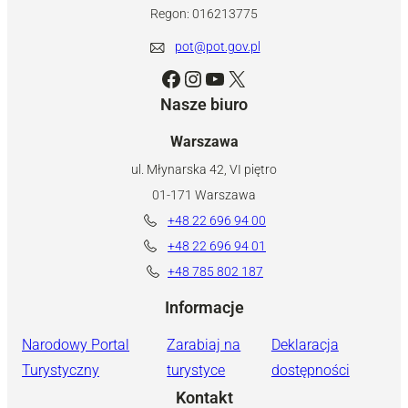
Regon: 016213775
pot@pot.gov.pl
Facebook
Instagram
YouTube
X
Nasze biuro
Warszawa
ul. Młynarska 42, VI piętro
01-171 Warszawa
+48 22 696 94 00
+48 22 696 94 01
+48 785 802 187
Informacje
Narodowy Portal
Zarabiaj na
Deklaracja
Turystyczny
turystyce
dostępności
Kontakt