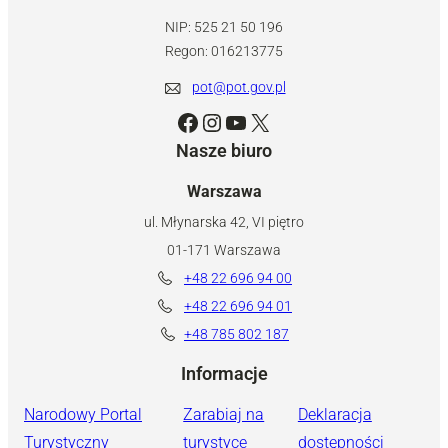
NIP: 525 21 50 196
Regon: 016213775
pot@pot.gov.pl
Facebook
Instagram
YouTube
X
Nasze biuro
Warszawa
ul. Młynarska 42, VI piętro
01-171 Warszawa
+48 22 696 94 00
+48 22 696 94 01
+48 785 802 187
Informacje
Narodowy Portal
Zarabiaj na
Deklaracja
Turystyczny
turystyce
dostępności