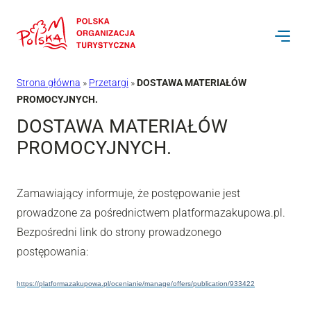
Przejdź
do
treści
Strona główna
»
Przetargi
»
DOSTAWA MATERIAŁÓW
PROMOCYJNYCH.
DOSTAWA MATERIAŁÓW
PROMOCYJNYCH.
Zamawiający informuje, że postępowanie jest
prowadzone za pośrednictwem platformazakupowa.pl.
Bezpośredni link do strony prowadzonego
postępowania:
https://platformazakupowa.pl/ocenianie/manage/offers/publication/933422