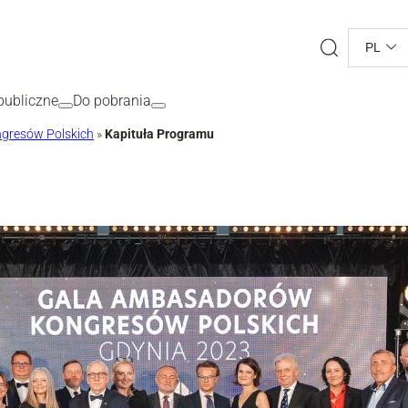
Search
PL
ubliczne
Do pobrania
gresów Polskich
»
Kapituła Programu