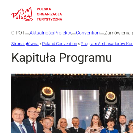
Przejdź
do
treści
O POT
Aktualności
Projekty
Convention
Zamówienia p
Strona główna
»
Poland Convention
»
Program Ambasadorów Kon
Kapituła Programu