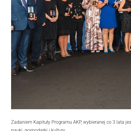
Zadaniem Kapituły Programu AKP, wybieranej co 3 lata je
nauki, gospodarki i kultury.