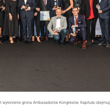
st wyłonienie grona Ambasadorów Kongresów. Kapituła obejmuje