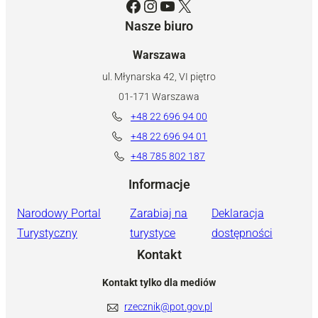
Facebook
Instagram
YouTube
X
Nasze biuro
Warszawa
ul. Młynarska 42, VI piętro
01-171 Warszawa
+48 22 696 94 00
+48 22 696 94 01
+48 785 802 187
Informacje
Narodowy Portal
Zarabiaj na
Deklaracja
Turystyczny
turystyce
dostępności
Kontakt
Kontakt tylko dla mediów
rzecznik@pot.gov.pl