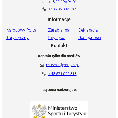
+48 22 696 94 01
+48 785 802 187
Informacje
Narodowy Portal
Zarabiaj na
Deklaracja
Turystyczny
turystyce
dostępności
Kontakt
Kontakt tylko dla mediów
rzecznik@pot.gov.pl
+ 48 571 022 313
Instytucja nadzorująca: