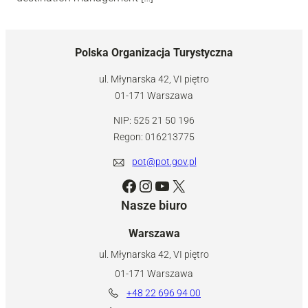
Polska Organizacja Turystyczna
ul. Młynarska 42, VI piętro
01-171 Warszawa
NIP: 525 21 50 196
Regon: 016213775
pot@pot.gov.pl
Facebook
Instagram
YouTube
X
Nasze biuro
Warszawa
ul. Młynarska 42, VI piętro
01-171 Warszawa
+48 22 696 94 00