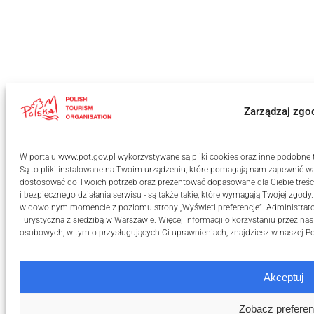
Zarządzaj zgo
W portalu www.pot.gov.pl wykorzystywane są pliki cookies oraz inne podobne te
Są to pliki instalowane na Twoim urządzeniu, które pomagają nam zapewnić wa
dostosować do Twoich potrzeb oraz prezentować dopasowane dla Ciebie treści
i bezpiecznego działania serwisu - są także takie, które wymagają Twojej zgody
w dowolnym momencie z poziomu strony „Wyświetl preferencje”. Administrat
Turystyczna z siedzibą w Warszawie. Więcej informacji o korzystaniu przez na
osobowych, w tym o przysługujących Ci uprawnieniach, znajdziesz w naszej
Po
Akceptuj
Zobacz preferen