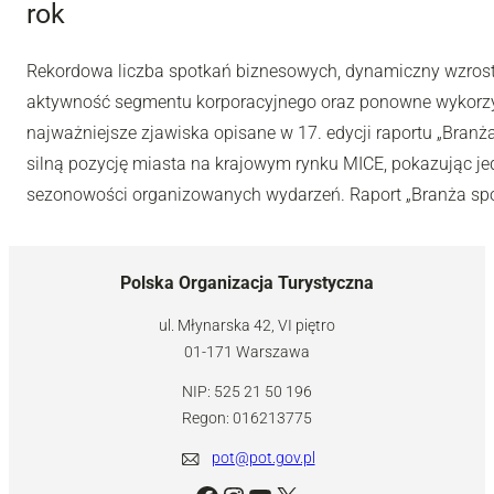
rok
Rekordowa liczba spotkań biznesowych, dynamiczny wzros
aktywność segmentu korporacyjnego oraz ponowne wykorzys
najważniejsze zjawiska opisane w 17. edycji raportu „Bran
silną pozycję miasta na krajowym rynku MICE, pokazując jed
sezonowości organizowanych wydarzeń. Raport „Branża spo
Polska Organizacja Turystyczna
ul. Młynarska 42, VI piętro
01-171 Warszawa
NIP: 525 21 50 196
Regon: 016213775
pot@pot.gov.pl