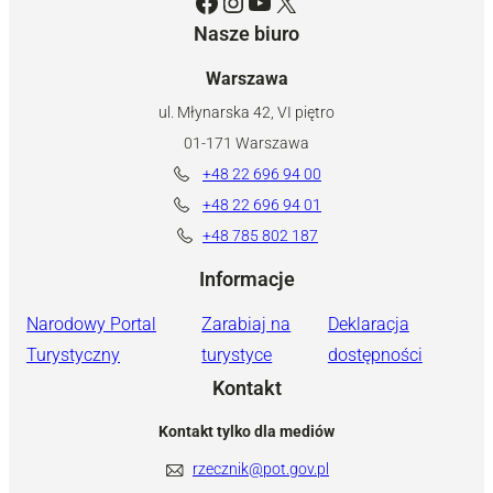
Facebook
Instagram
YouTube
X
Nasze biuro
Warszawa
ul. Młynarska 42, VI piętro
01-171 Warszawa
+48 22 696 94 00
+48 22 696 94 01
+48 785 802 187
Informacje
Narodowy Portal
Zarabiaj na
Deklaracja
Turystyczny
turystyce
dostępności
Kontakt
Kontakt tylko dla mediów
rzecznik@pot.gov.pl