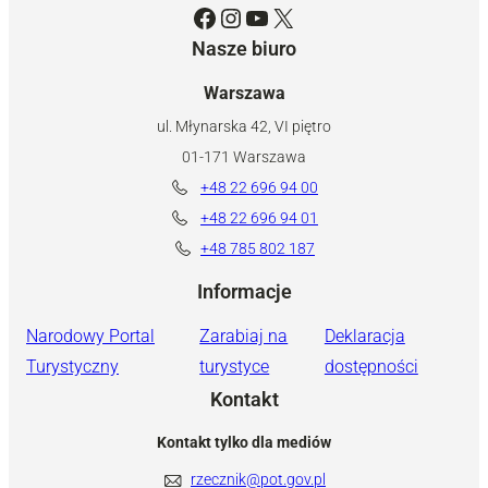
Facebook
Instagram
YouTube
X
Nasze biuro
Warszawa
ul. Młynarska 42, VI piętro
01-171 Warszawa
+48 22 696 94 00
+48 22 696 94 01
+48 785 802 187
Informacje
Narodowy Portal
Zarabiaj na
Deklaracja
Turystyczny
turystyce
dostępności
Kontakt
Kontakt tylko dla mediów
rzecznik@pot.gov.pl