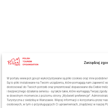
Zarządzaj zgo
W portalu www.pot.gov.pl wykorzystywane są pliki cookies oraz inne podobne te
Są to pliki instalowane na Twoim urządzeniu, które pomagają nam zapewnić wa
dostosować do Twoich potrzeb oraz prezentować dopasowane dla Ciebie treści
i bezpiecznego działania serwisu - są także takie, które wymagają Twojej zgody
w dowolnym momencie z poziomu strony „Wyświetl preferencje”. Administrat
Turystyczna z siedzibą w Warszawie. Więcej informacji o korzystaniu przez na
osobowych, w tym o przysługujących Ci uprawnieniach, znajdziesz w naszej
Po