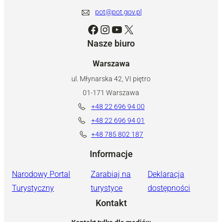
pot@pot.gov.pl
Facebook
Instagram
YouTube
X
Nasze biuro
Warszawa
ul. Młynarska 42, VI piętro
01-171 Warszawa
+48 22 696 94 00
+48 22 696 94 01
+48 785 802 187
Informacje
Narodowy Portal
Zarabiaj na
Deklaracja
Turystyczny
turystyce
dostępności
Kontakt