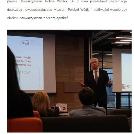
prezes Stowarzyszenia Polska Wódka. On z kolei przedstawił prezentację
dotyczącą nowopowstającego Muzeum Polskiej Wódki i możliwości współpracy
obiektu i stowarzyszenia z branżą spotkań.