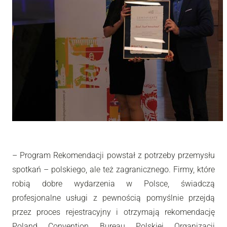
–
Program Rekomendacji powstał z potrzeby przemysłu
spotkań – polskiego, ale też zagranicznego. Firmy, które
robią dobre wydarzenia w Polsce, świadczą
profesjonalne usługi z pewnością pomyślnie przejdą
przez proces rejestracyjny i otrzymają rekomendację
Poland Convention Bureau Polskiej Organizacji