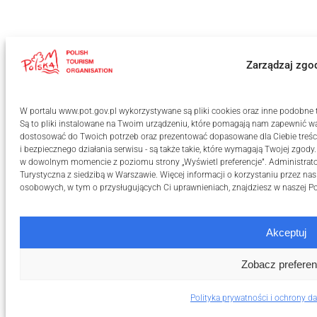
Zarządzaj zgo
W portalu www.pot.gov.pl wykorzystywane są pliki cookies oraz inne podobne te
Są to pliki instalowane na Twoim urządzeniu, które pomagają nam zapewnić wa
dostosować do Twoich potrzeb oraz prezentować dopasowane dla Ciebie treści
i bezpiecznego działania serwisu - są także takie, które wymagają Twojej zgody
w dowolnym momencie z poziomu strony „Wyświetl preferencje”. Administrat
Turystyczna z siedzibą w Warszawie. Więcej informacji o korzystaniu przez na
osobowych, w tym o przysługujących Ci uprawnieniach, znajdziesz w naszej
Po
Akceptuj
Zobacz preferen
Polityka prywatności i ochrony 