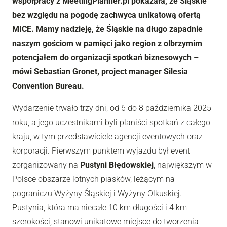
współpracy z MeetingPlanner.pl pokazała, że Śląskie
bez względu na pogodę zachwyca unikatową ofertą
MICE. Mamy nadzieję, że Śląskie na długo zapadnie
naszym gościom w pamięci jako region z olbrzymim
potencjałem do organizacji spotkań biznesowych –
mówi Sebastian Gronet, project manager Silesia
Convention Bureau.
Wydarzenie trwało trzy dni, od 6 do 8 października 2025
roku, a jego uczestnikami byli planiści spotkań z całego
kraju, w tym przedstawiciele agencji eventowych oraz
korporacji. Pierwszym punktem wyjazdu był event
zorganizowany na
Pustyni Błędowskiej
, największym w
Polsce obszarze lotnych piasków, leżącym na
pograniczu Wyżyny Śląskiej i Wyżyny Olkuskiej.
Pustynia, która ma niecałe 10 km długości i 4 km
szerokości, stanowi unikatowe miejsce do tworzenia