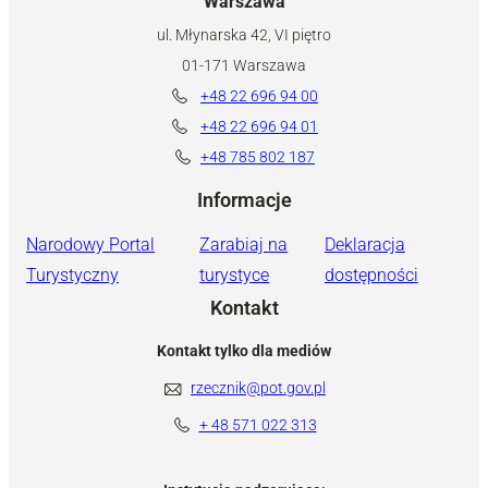
Warszawa
ul. Młynarska 42, VI piętro
01-171 Warszawa
+48 22 696 94 00
+48 22 696 94 01
+48 785 802 187
Informacje
Narodowy Portal
Zarabiaj na
Deklaracja
Turystyczny
turystyce
dostępności
Kontakt
Kontakt tylko dla mediów
rzecznik@pot.gov.pl
+ 48 571 022 313