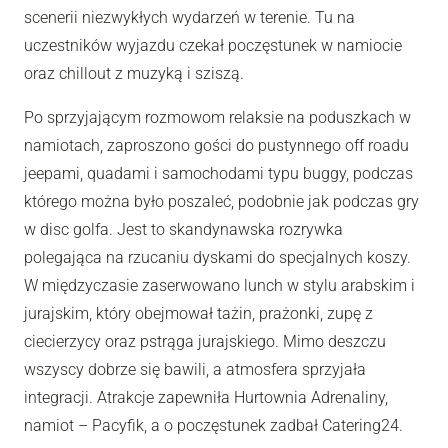
scenerii niezwykłych wydarzeń w terenie. Tu na
uczestników wyjazdu czekał poczęstunek w namiocie
oraz chillout z muzyką i sziszą.
Po sprzyjającym rozmowom relaksie na poduszkach w
namiotach, zaproszono gości do pustynnego off roadu
jeepami, quadami i samochodami typu buggy, podczas
którego można było poszaleć, podobnie jak podczas gry
w disc golfa. Jest to skandynawska rozrywka
polegająca na rzucaniu dyskami do specjalnych koszy.
W międzyczasie zaserwowano lunch w stylu arabskim i
jurajskim, który obejmował tażin, prażonki, zupę z
ciecierzycy oraz pstrąga jurajskiego. Mimo deszczu
wszyscy dobrze się bawili, a atmosfera sprzyjała
integracji. Atrakcje zapewniła Hurtownia Adrenaliny,
namiot – Pacyfik, a o poczęstunek zadbał Catering24.