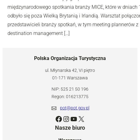
międzynarodowego spotkania branży MICE, które w dniach 10
odbyło się poza Wielką Brytanią i Irlandią. Warsztat połą
przedstawicieli branży spotkań, w tym meeting plannerów z 
destination management […]
Polska Organizacja Turystyczna
ul. Młynarska 42, VI piętro
01-171 Warszawa
NIP: 525 21 50 196
Regon: 016213775
pot@pot.gov.pl
Facebook
Instagram
YouTube
X
Nasze biuro