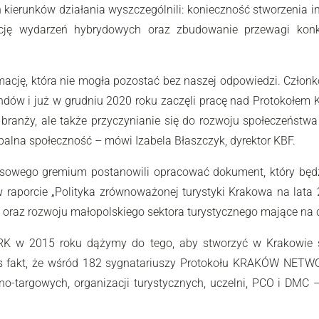
erunków działania wyszczególnili: konieczność stworzenia 
omocję wydarzeń hybrydowych oraz zbudowanie przewagi kon
mację, która nie mogła pozostać bez naszej odpowiedzi. Czło
ndów i już w grudniu 2020 roku zaczęli pracę nad Protokołem
i branży, ale także przyczynianie się do rozwoju społeczeńst
balna społeczność
– mówi Izabela Błaszczyk, dyrektor KBF.
ego gremium postanowili opracować dokument, który będzie
w raporcie „Polityka zrównoważonej turystyki Krakowa na lat
a oraz rozwoju małopolskiego sektora turystycznego mające na 
 2015 roku dążymy do tego, aby stworzyć w Krakowie sil
 fakt, że wśród 182 sygnatariuszy Protokołu KRAKÓW NETWOR
yjno-targowych, organizacji turystycznych, uczelni, PCO i DMC
–