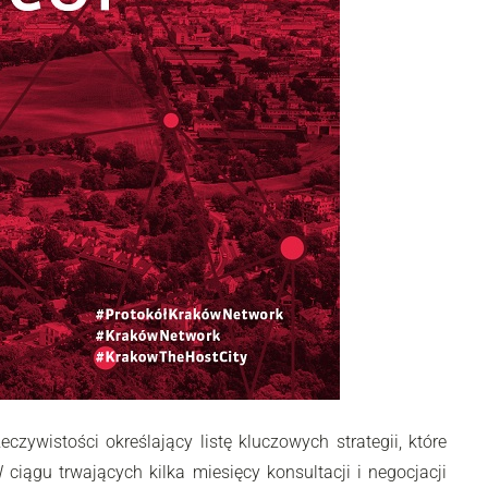
wistości określający listę kluczowych strategii, które
iągu trwających kilka miesięcy konsultacji i negocjacji