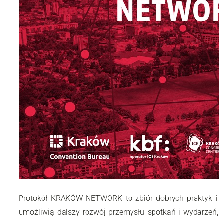
Protokół KRAKÓW NETWORK to zbiór dobrych praktyk i re
umożliwią dalszy rozwój przemysłu spotkań i wydarzeń, 