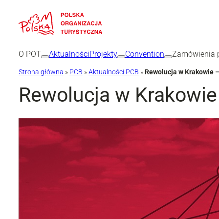
Przejdź
do
treści
O POT
Aktualności
Projekty
Convention
Zamówienia p
Strona główna
»
PCB
»
Aktualności PCB
»
Rewolucja w Krakowie
Rewolucja w Krakowi