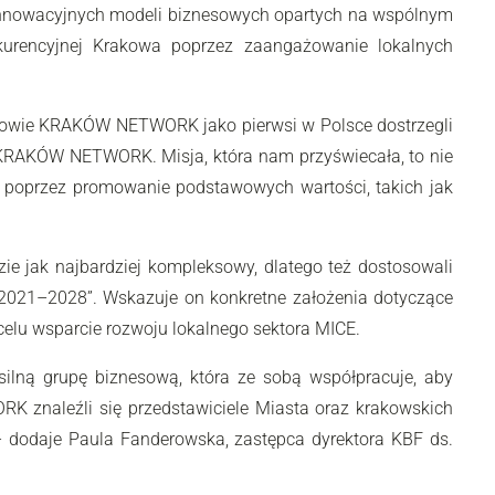
innowacyjnych modeli biznesowych opartych na wspólnym
kurencyjnej Krakowa poprzez zaangażowanie lokalnych
nkowie KRAKÓW NETWORK jako pierwsi w Polsce dostrzegli
 KRAKÓW NETWORK. Misja, która nam przyświecała, to nie
wa poprzez promowanie podstawowych wartości, takich jak
 jak najbardziej kompleksowy, dlatego też dostosowali
a 2021–2028”. Wskazuje on konkretne założenia dotyczące
celu wsparcie rozwoju lokalnego sektora MICE.
ną grupę biznesową, która ze sobą współpracuje, aby
K znaleźli się przedstawiciele Miasta oraz krakowskich
 dodaje Paula Fanderowska, zastępca dyrektora KBF ds.