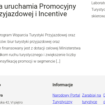
Laborato
na uruchamia Promocyjny
Turysty
yjazdowej i Incentive
skierow
rogram Wsparcia Turystyki Przyjazdowej oraz
ów: biur turystyki przyjazdowej oraz
finansowany jest z dotacji celowej Ministerstwa
dkom ruchu turystycznego i zwiększenie liczby
ensyfikację promocji w segmencie […]
o
Informacje
wa
Narodowy Portal
Zarabiaj na
Turystyczny
turystyce
ska 42, VI piętro