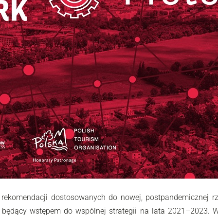
komendacji dostosowanych do nowej, postpandemicznej rzeczy
będący wstępem do wspólnej strategii na lata 2021–2023. W c