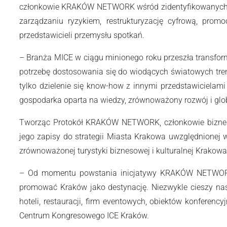
członkowie KRAKÓW NETWORK wśród zidentyfikowanych ki
zarządzaniu ryzykiem, restrukturyzację cyfrową, pr
przedstawicieli przemysłu spotkań.
–
Branża MICE w ciągu minionego roku przeszła transfor
potrzebę dostosowania się do wiodących światowych tre
tylko dzielenie się know-how z innymi przedstawicielam
gospodarka oparta na wiedzy, zrównoważony rozwój i glo
Tworząc Protokół KRAKÓW NETWORK, członkowie biznesow
jego zapisy do strategii Miasta Krakowa uwzględnionej 
zrównoważonej turystyki biznesowej i kulturalnej Krakow
–
Od momentu powstania inicjatywy KRAKÓW NETWORK w
promować Kraków jako destynację. Niezwykle cieszy nas
hoteli, restauracji, firm eventowych, obiektów konferenc
Centrum Kongresowego ICE Kraków.