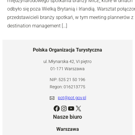
międzynarodowego spotkania branży MICE, które w dniach 10
odbyło się poza Wielką Brytanią i Irlandią. Warsztat połą
przedstawicieli branży spotkań, w tym meeting plannerów z 
destination management […]
Polska Organizacja Turystyczna
ul. Młynarska 42, VI piętro
01-171 Warszawa
NIP: 525 21 50 196
Regon: 016213775
pot@pot.gov.pl
Facebook
Instagram
YouTube
X
Nasze biuro
Warszawa