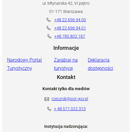
ul. Młynarska 42, VI piętro
01-171 Warszawa
+48 22 696 94 00
+48 22 696 94 01
+48 785 802 187
Informacje
Narodowy Portal
Zarabiaj na
Deklaracja
Turystyczny
turystyce
dostępności
Kontakt
Kontakt tylko dla mediów
rzecznik@pot.gov.pl
+ 48 571 022 313
Instytucja nadzorująca: