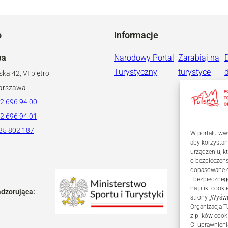
o
Informacje
wa
Narodowy Portal
Zarabiaj na
Turystyczny
turystyce
ska 42, VI piętro
arszawa
2 696 94 00
2 696 94 01
85 802 187
W portalu www
aby korzystan
urządzeniu, 
o bezpieczeń
dopasowane dl
i bezpieczneg
na pliki coo
adzorująca:
strony „Wyświ
Organizacja T
z plików cook
Ci uprawnieni