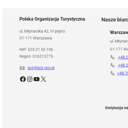
Polska Organizacja Turystyczna
Nasze biur
ul. Młynarska 42, VI piętro
Warsza
01-171 Warszawa
ul. Młynar
01-171 W
NIP: 525 21 50 196
Regon: 016213775
+48 2
+48 2
pot@pot.gov.pl
+48 7
Facebook
Instagram
YouTube
X
Instytucja n