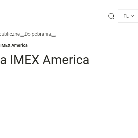
Search
PL
ubliczne
Do pobrania
a IMEX America
na IMEX America