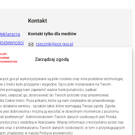
Kontakt
Deklaracja
Kontakt tylko dla mediów
dostępności
rzecznik@pot.gov.pl
+ 48 571 022 313
Zarządzaj zgodą
.pot.gov.pl wykorzystywane są pliki cookies oraz inne podobne technologie,
ie z treści było przyjazne i wygodne. Są to pliki instalowane na Twoim
które pomagają nam zapewnić ważne funkcjonalności, zadbać
stwo, ulepszać go, dostosować do Twoich potrzeb oraz prezentować
a Ciebie treści. Poza plikami, które są nam niezbędne do prawidłowego
o działania serwisu - są także takie, które wymagają Twojej zgody. Zgoda
kies jest dobrowolna i można ją wycofać w dowolnym momencie z poziomu
etl preferencje”. Administratorem Twoich danych osobowych jest Polska
urystyczna z siedzibą w Warszawie. Więcej informacji o korzystaniu przez nas
ies oraz o przetwarzaniu Twoich danych osobowych, w tym o przysługujących
ach, znajdziesz w naszej
Polityce prywatności
.