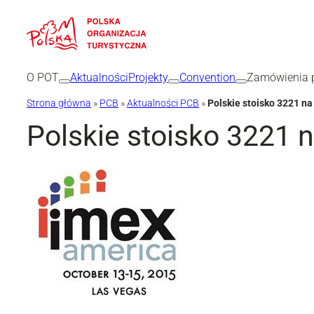
Przejdź
do
treści
O POT
Aktualności
Projekty
Convention
Zamówienia p
Strona główna
»
PCB
»
Aktualności PCB
»
Polskie stoisko 3221 n
Polskie stoisko 3221 