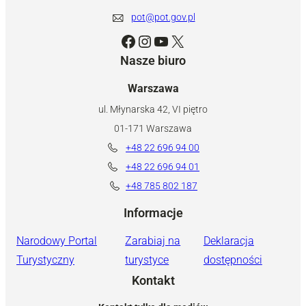
pot@pot.gov.pl
Facebook
Instagram
YouTube
X
Nasze biuro
Warszawa
ul. Młynarska 42, VI piętro
01-171 Warszawa
+48 22 696 94 00
+48 22 696 94 01
+48 785 802 187
Informacje
Narodowy Portal
Zarabiaj na
Deklaracja
Turystyczny
turystyce
dostępności
Kontakt