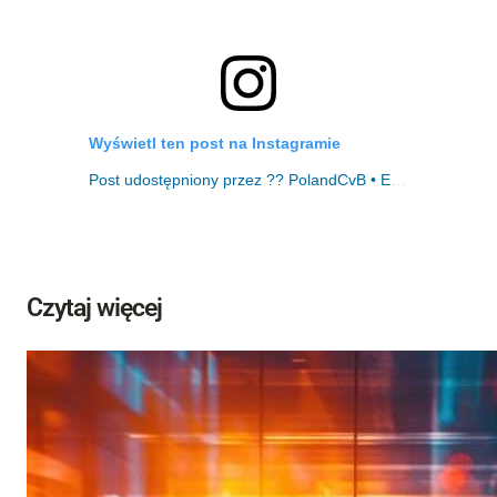
Wyświetl ten post na Instagramie
Post udostępniony przez ?? PolandCvB • Events • Hotels • Venues • Destinations in Poland (@polandcvb)
Czytaj więcej