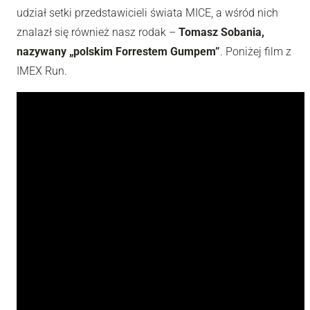
udział setki przedstawicieli świata MICE, a wśród nich
znalazł się również nasz rodak –
Tomasz Sobania,
nazywany „polskim Forrestem Gumpem”
. Poniżej film z
IMEX Run.