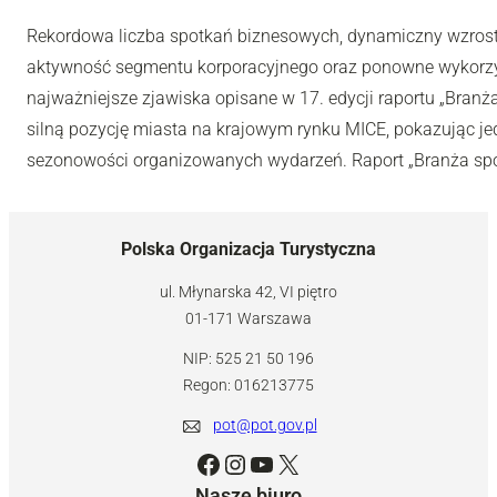
Rekordowa liczba spotkań biznesowych, dynamiczny wzros
aktywność segmentu korporacyjnego oraz ponowne wykorzys
najważniejsze zjawiska opisane w 17. edycji raportu „Bran
silną pozycję miasta na krajowym rynku MICE, pokazując jed
sezonowości organizowanych wydarzeń. Raport „Branża spo
Polska Organizacja Turystyczna
ul. Młynarska 42, VI piętro
01-171 Warszawa
NIP: 525 21 50 196
Regon: 016213775
pot@pot.gov.pl
Facebook
Instagram
YouTube
X
Nasze biuro