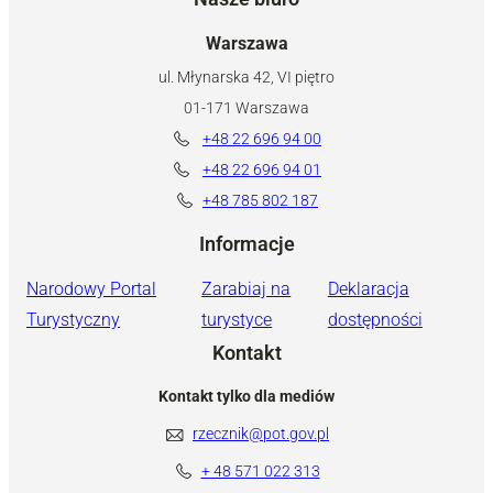
Warszawa
ul. Młynarska 42, VI piętro
01-171 Warszawa
+48 22 696 94 00
+48 22 696 94 01
+48 785 802 187
Informacje
Narodowy Portal
Zarabiaj na
Deklaracja
Turystyczny
turystyce
dostępności
Kontakt
Kontakt tylko dla mediów
rzecznik@pot.gov.pl
+ 48 571 022 313