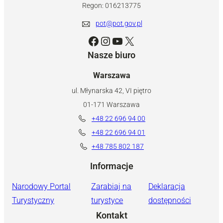
Regon: 016213775
pot@pot.gov.pl
Facebook
Instagram
YouTube
X
Nasze biuro
Warszawa
ul. Młynarska 42, VI piętro
01-171 Warszawa
+48 22 696 94 00
+48 22 696 94 01
+48 785 802 187
Informacje
Narodowy Portal
Zarabiaj na
Deklaracja
Turystyczny
turystyce
dostępności
Kontakt