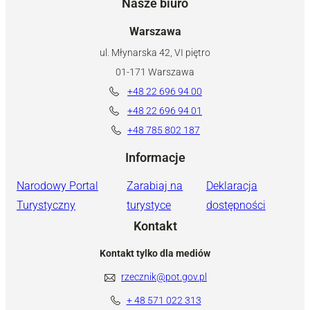
Nasze biuro
Warszawa
ul. Młynarska 42, VI piętro
01-171 Warszawa
+48 22 696 94 00
+48 22 696 94 01
+48 785 802 187
Informacje
Narodowy Portal
Zarabiaj na
Deklaracja
Turystyczny
turystyce
dostępności
Kontakt
Kontakt tylko dla mediów
rzecznik@pot.gov.pl
+ 48 571 022 313