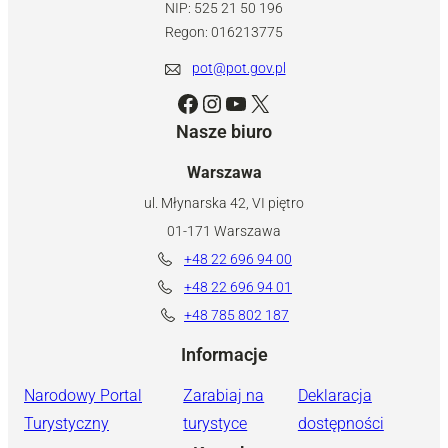
NIP: 525 21 50 196
Regon: 016213775
pot@pot.gov.pl
Facebook
Instagram
YouTube
X
Nasze biuro
Warszawa
ul. Młynarska 42, VI piętro
01-171 Warszawa
+48 22 696 94 00
+48 22 696 94 01
+48 785 802 187
Informacje
Narodowy Portal
Zarabiaj na
Deklaracja
Turystyczny
turystyce
dostępności