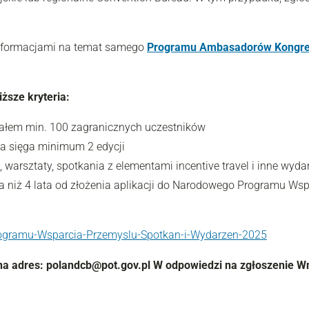
informacjami na temat samego
Programu Ambasadorów Kongre
ższe kryteria:
ałem min. 100 zagranicznych uczestników
ia sięga minimum 2 edycji
, warsztaty, spotkania z elementami incentive travel i inne wyd
niż 4 lata od złożenia aplikacji do Narodowego Programu Wspa
ramu-Wsparcia-Przemyslu-Spotkan-i-Wydarzen-2025
na adres: polandcb@pot.gov.pl W odpowiedzi na zgłoszenie Wn