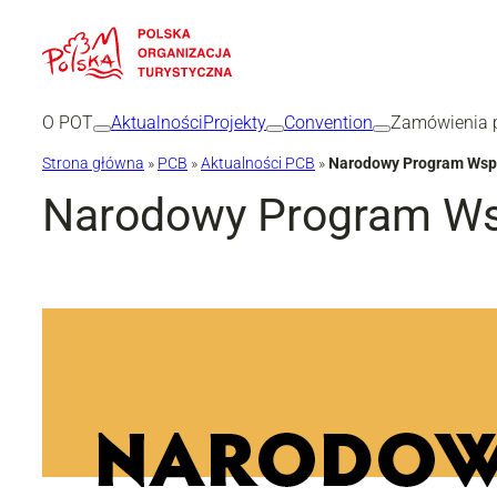
Przejdź
do
treści
O POT
Aktualności
Projekty
Convention
Zamówienia p
Strona główna
»
PCB
»
Aktualności PCB
»
Narodowy Program Wspa
Narodowy Program Wsp