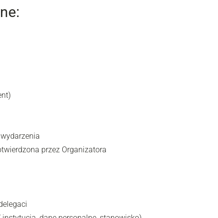
ne:
nt)
i wydarzenia
otwierdzona przez Organizatora
a
delegaci
instytucja, dane personalne, stanowisko)