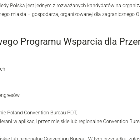
kiedy Polska jest jednym z rozważanych kandydatów na organizac
nego miasta – gospodarza, organizowanej dla zagranicznego Org
ego Programu Wsparcia dla Prze
ich
ongresów
ie Poland Convention Bureau POT,
erani w aplikacji przez miejskie lub regionalne Convention B
ejskie lub regionalne Convention Bureau. W tym przypadku, zgł