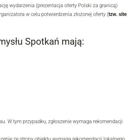
ję wydarzenia (prezentacja oferty Polski za granicą)
anizatora w celu potwierdzenia złożonej oferty (
tzw. site
mysłu Spotkań mają:
ureau. W tym przypadku, zgłoszenie wymaga rekomendacji
oszenie ze strony obiektu wymaga rekomendacji lokalnego