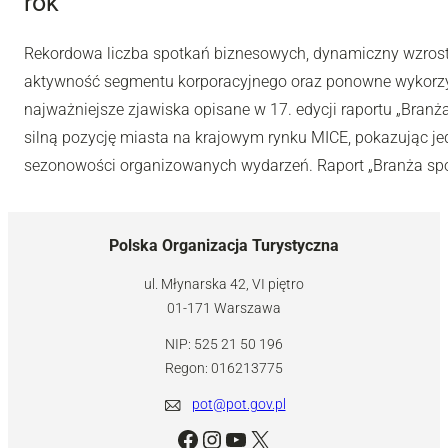
rok
Rekordowa liczba spotkań biznesowych, dynamiczny wzros
aktywność segmentu korporacyjnego oraz ponowne wykorzys
najważniejsze zjawiska opisane w 17. edycji raportu „Bran
silną pozycję miasta na krajowym rynku MICE, pokazując jed
sezonowości organizowanych wydarzeń. Raport „Branża spo
Polska Organizacja Turystyczna
ul. Młynarska 42, VI piętro
01-171 Warszawa
NIP: 525 21 50 196
Regon: 016213775
pot@pot.gov.pl
Facebook
Instagram
YouTube
X