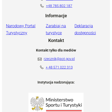
+48 785 802 187
Informacje
Narodowy Portal
Zarabiaj na
Deklaracja
Turystyczny
turystyce
dostępności
Kontakt
Kontakt tylko dla mediów
rzecznik@pot.gov.pl
+ 48 571 022 313
Instytucja nadzorująca: