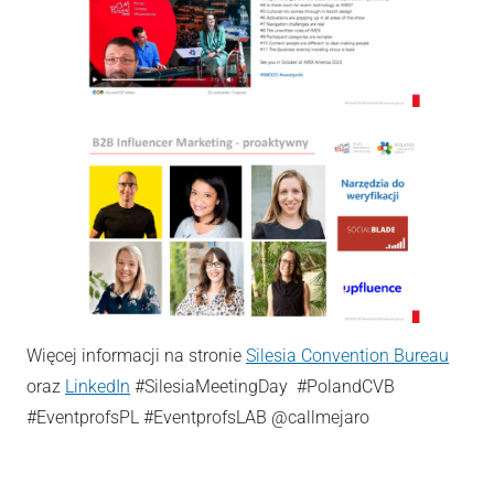
Więcej informacji na stronie
Silesia Convention Bureau
oraz
LinkedIn
#SilesiaMeetingDay #PolandCVB
#EventprofsPL #EventprofsLAB
@callmejaro