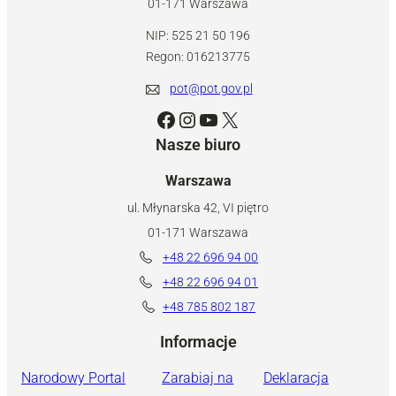
01-171 Warszawa
NIP: 525 21 50 196
Regon: 016213775
pot@pot.gov.pl
Facebook
Instagram
YouTube
X
Nasze biuro
Warszawa
ul. Młynarska 42, VI piętro
01-171 Warszawa
+48 22 696 94 00
+48 22 696 94 01
+48 785 802 187
Informacje
Narodowy Portal
Zarabiaj na
Deklaracja