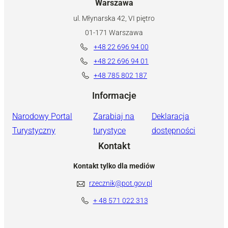
Warszawa
ul. Młynarska 42, VI piętro
01-171 Warszawa
+48 22 696 94 00
+48 22 696 94 01
+48 785 802 187
Informacje
Narodowy Portal
Zarabiaj na
Deklaracja
Turystyczny
turystyce
dostępności
Kontakt
Kontakt tylko dla mediów
rzecznik@pot.gov.pl
+ 48 571 022 313