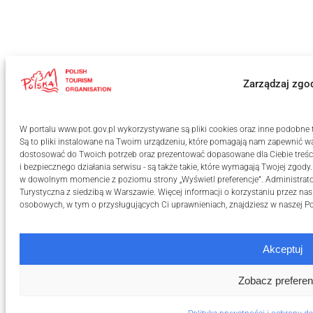
Zarządzaj zgo
W portalu www.pot.gov.pl wykorzystywane są pliki cookies oraz inne podobne te
Są to pliki instalowane na Twoim urządzeniu, które pomagają nam zapewnić wa
dostosować do Twoich potrzeb oraz prezentować dopasowane dla Ciebie treści
i bezpiecznego działania serwisu - są także takie, które wymagają Twojej zgody
w dowolnym momencie z poziomu strony „Wyświetl preferencje”. Administrat
Turystyczna z siedzibą w Warszawie. Więcej informacji o korzystaniu przez na
osobowych, w tym o przysługujących Ci uprawnieniach, znajdziesz w naszej
Po
Akceptuj
Zobacz preferen