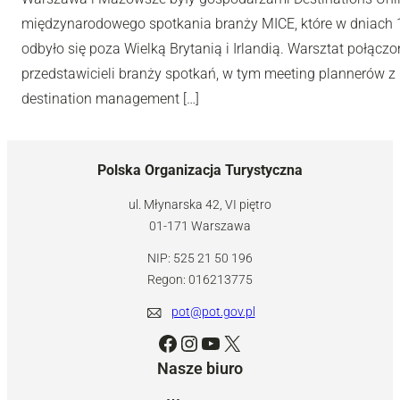
międzynarodowego spotkania branży MICE, które w dniach 10
odbyło się poza Wielką Brytanią i Irlandią. Warsztat połą
przedstawicieli branży spotkań, w tym meeting plannerów z 
destination management […]
Polska Organizacja Turystyczna
ul. Młynarska 42, VI piętro
01-171 Warszawa
NIP: 525 21 50 196
Regon: 016213775
pot@pot.gov.pl
Facebook
Instagram
YouTube
X
Nasze biuro