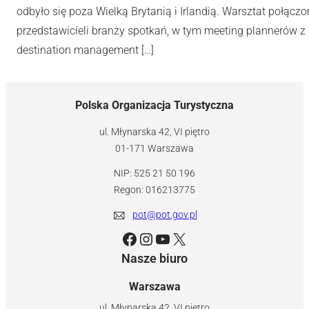
odbyło się poza Wielką Brytanią i Irlandią. Warsztat połą
przedstawicieli branży spotkań, w tym meeting plannerów z 
destination management […]
Polska Organizacja Turystyczna
ul. Młynarska 42, VI piętro
01-171 Warszawa
NIP: 525 21 50 196
Regon: 016213775
pot@pot.gov.pl
Facebook
Instagram
YouTube
X
Nasze biuro
Warszawa
ul. Młynarska 42, VI piętro