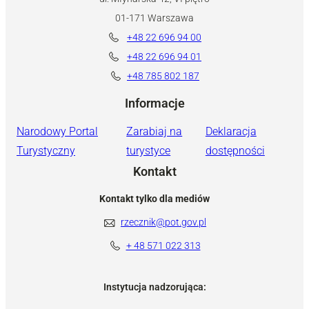
01-171 Warszawa
+48 22 696 94 00
+48 22 696 94 01
+48 785 802 187
Informacje
Narodowy Portal
Zarabiaj na
Deklaracja
Turystyczny
turystyce
dostępności
Kontakt
Kontakt tylko dla mediów
rzecznik@pot.gov.pl
+ 48 571 022 313
Instytucja nadzorująca: