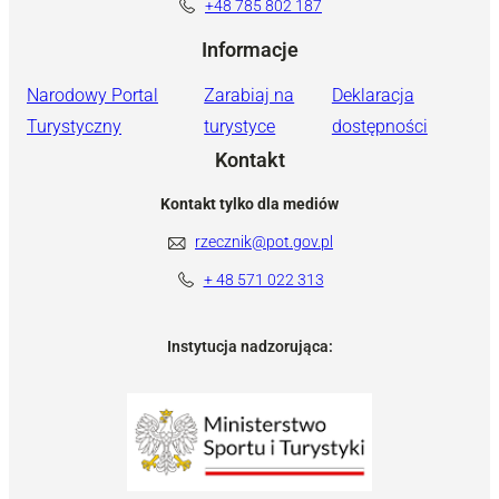
+48 785 802 187
Informacje
Narodowy Portal
Zarabiaj na
Deklaracja
Turystyczny
turystyce
dostępności
Kontakt
Kontakt tylko dla mediów
rzecznik@pot.gov.pl
+ 48 571 022 313
Instytucja nadzorująca: