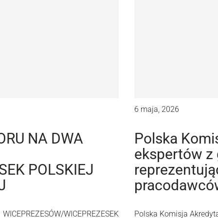
6 maja, 2026
ORU NA DWA
Polska Komis
ekspertów z
EK POLSKIEJ
reprezentują
J
pracodawcó
A WICEPREZESÓW/WICEPREZESEK
Polska Komisja Akredyt