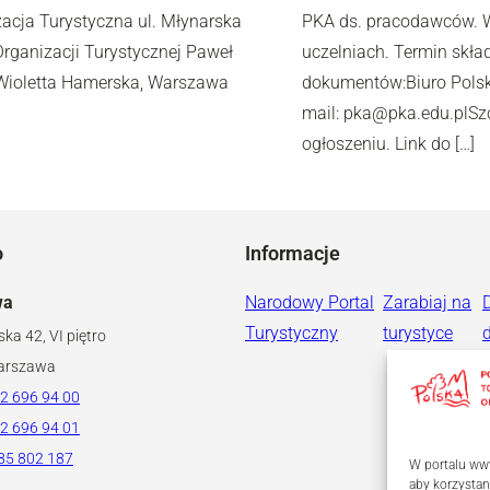
ja Turystyczna ul. Młynarska
PKA ds. pracodawców. Wy
rganizacji Turystycznej Paweł
uczelniach. Termin skła
 Wioletta Hamerska, Warszawa
dokumentów:Biuro Polski
mail: pka@pka.edu.plSz
ogłoszeniu. Link do […]
o
Informacje
wa
Narodowy Portal
Zarabiaj na
Turystyczny
turystyce
ska 42, VI piętro
arszawa
2 696 94 00
2 696 94 01
85 802 187
W portalu www
aby korzystan