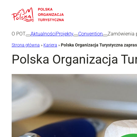
Przejdź
do
treści
O POT
Aktualności
Projekty
Convention
Zamówienia p
Strona główna
»
Kariera
»
Polska Organizacja Turystyczna zapras
Polska Organizacja Tu