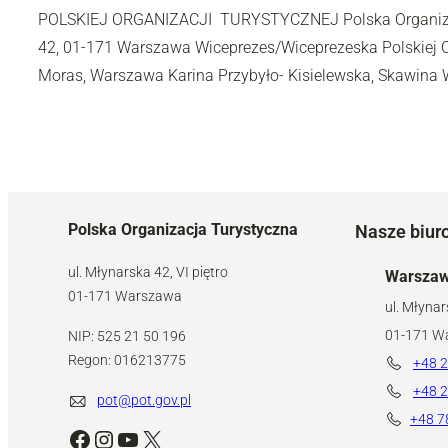
POLSKIEJ ORGANIZACJI TURYSTYCZNEJ Polska Organizac
42, 01-171 Warszawa Wiceprezes/Wiceprezeska Polskiej O
Moras, Warszawa Karina Przybyło- Kisielewska, Skawina
Polska Organizacja Turystyczna
Nasze biur
ul. Młynarska 42, VI piętro
Warsza
01-171 Warszawa
ul. Młynar
01-171 W
NIP: 525 21 50 196
Regon: 016213775
+48 2
+48 2
pot@pot.gov.pl
+48 7
Facebook
Instagram
YouTube
X