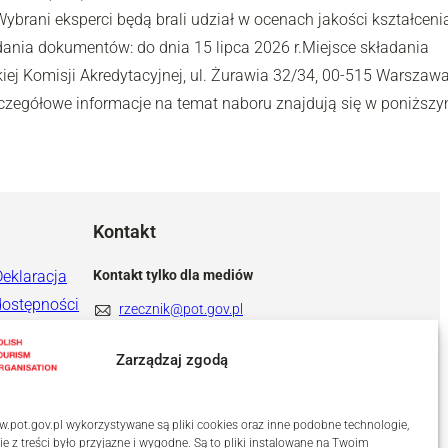
brani eksperci będą brali udział w ocenach jakości kształceni
dania dokumentów: do dnia 15 lipca 2026 r.Miejsce składania
ej Komisji Akredytacyjnej, ul. Żurawia 32/34, 00-515 Warszaw
czegółowe informacje na temat naboru znajdują się w poniższ
Kontakt
Deklaracja
Kontakt tylko dla mediów
dostępności
rzecznik@pot.gov.pl
+ 48 571 022 313
Zarządzaj zgodą
.pot.gov.pl wykorzystywane są pliki cookies oraz inne podobne technologie,
ie z treści było przyjazne i wygodne. Są to pliki instalowane na Twoim