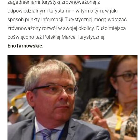
zagadnieniami turystyki zrównoważonej z
odpowiedzialnymi turystami – w tym o tym, w jaki
sposób punkty Informacji Turystycznej mogą wdrażać
zrównoważony rozwój w swojej okolicy. Dużo miejsca
poświęcono też Polskiej Marce Turystycznej
EnoTarnowskie
.