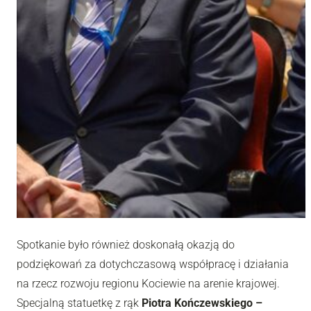
Spotkanie było również doskonałą okazją do
podziękowań za dotychczasową współpracę i działania
na rzecz rozwoju regionu Kociewie na arenie krajowej.
Specjalną statuetkę z rąk
Piotra Kończewskiego –