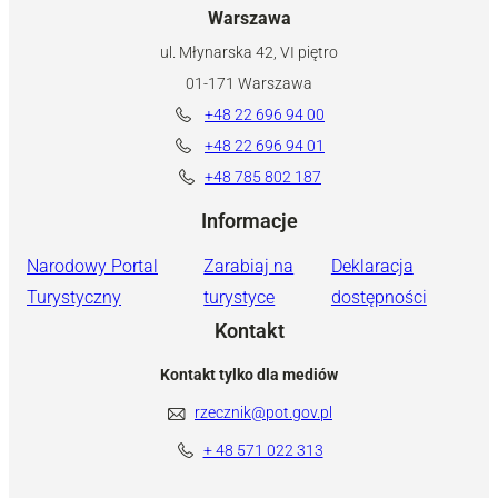
Warszawa
ul. Młynarska 42, VI piętro
01-171 Warszawa
+48 22 696 94 00
+48 22 696 94 01
+48 785 802 187
Informacje
Narodowy Portal
Zarabiaj na
Deklaracja
Turystyczny
turystyce
dostępności
Kontakt
Kontakt tylko dla mediów
rzecznik@pot.gov.pl
+ 48 571 022 313