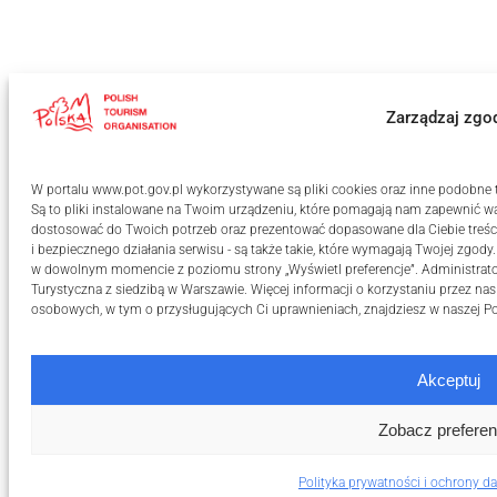
Zarządzaj zgo
W portalu www.pot.gov.pl wykorzystywane są pliki cookies oraz inne podobne te
Są to pliki instalowane na Twoim urządzeniu, które pomagają nam zapewnić wa
dostosować do Twoich potrzeb oraz prezentować dopasowane dla Ciebie treści
i bezpiecznego działania serwisu - są także takie, które wymagają Twojej zgody
w dowolnym momencie z poziomu strony „Wyświetl preferencje”. Administrat
Turystyczna z siedzibą w Warszawie. Więcej informacji o korzystaniu przez na
osobowych, w tym o przysługujących Ci uprawnieniach, znajdziesz w naszej
Po
Akceptuj
Zobacz preferen
Polityka prywatności i ochrony 