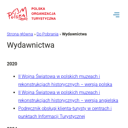
Przejdź
do
treści
Strona główna
»
Do Pobrania
»
Wydawnictwa
Wydawnictwa
2020
II Wojna Światowa w polskich muzeach i
rekonstrukcjach historycznych – wersja polska
II Wojna Światowa w polskich muzeach i
rekonstrukcjach historycznych – wersja angielska
Podręcznik obsługi klienta-turysty w centrach i
punktach Informacji Turystycznej