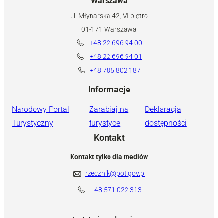
Warszawa
ul. Młynarska 42, VI piętro
01-171 Warszawa
+48 22 696 94 00
+48 22 696 94 01
+48 785 802 187
Informacje
Narodowy Portal
Zarabiaj na
Deklaracja
Turystyczny
turystyce
dostępności
Kontakt
Kontakt tylko dla mediów
rzecznik@pot.gov.pl
+ 48 571 022 313