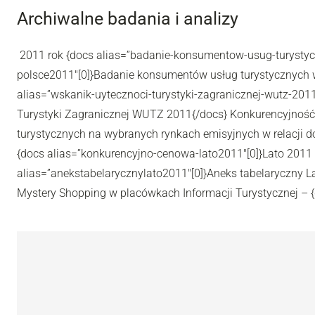
Archiwalne badania i analizy
2011 rok {docs alias=”badanie-konsumentow-usug-turysty
polsce2011″[0]}Badanie konsumentów usług turystycznych 
alias=”wskanik-uytecznoci-turystyki-zagranicznej-wutz-201
Turystyki Zagranicznej WUTZ 2011{/docs} Konkurencyjnoś
turystycznych na wybranych rynkach emisyjnych w relacji d
{docs alias=”konkurencyjno-cenowa-lato2011″[0]}Lato 2011 
alias=”anekstabelarycznylato2011″[0]}Aneks tabelaryczny L
Mystery Shopping w placówkach Informacji Turystycznej – {