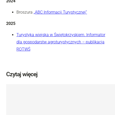
2024
Broszura
„ABC Informacji Turystycznej”
2025
Turystyka wiejska w Świętokrzyskiem. Informator
dla gospodarstw agroturystycznych – publikacja
ROTWŚ
Czytaj więcej