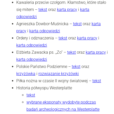
Kawaleria przeciw czołgom. Kłamstwo, które stało
się mitem –
tekst
oraz
karta pracy
i
karta
odpowiedzi
Agnieszka Dowbor-Muśnicka –
tekst
oraz
karta
pracy
i
karta odpowiedzi
Ordery i odznaczenia –
tekst
oraz
karta pracy
i
karta odpowiedzi
Elżbieta Zawacka ps. „Zo” –
tekst
oraz
karta pracy
i
karta odpowiedzi
Polskie Państwo Podziemne –
tekst
oraz
krzyżówka
i
rozwiązanie krzyżówki
Piłka nożna w czasie II wojny światowej –
tekst
Historia półwyspu Westerplatte
tekst
wybrane eksponaty wydobyte podczas
badań archeologicznych na Westerplatte