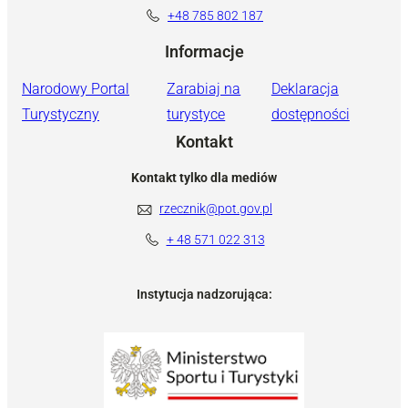
+48 785 802 187
Informacje
Narodowy Portal
Zarabiaj na
Deklaracja
Turystyczny
turystyce
dostępności
Kontakt
Kontakt tylko dla mediów
rzecznik@pot.gov.pl
+ 48 571 022 313
Instytucja nadzorująca: