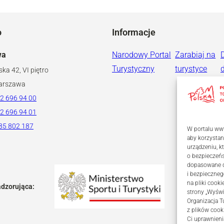
o
Informacje
wa
Narodowy Portal
Zarabiaj na
Turystyczny
turystyce
ska 42, VI piętro
arszawa
2 696 94 00
2 696 94 01
85 802 187
W portalu www
aby korzystan
urządzeniu, 
o bezpieczeń
dopasowane dl
i bezpieczneg
na pliki coo
adzorująca:
strony „Wyświ
Organizacja T
z plików cook
Ci uprawnieni