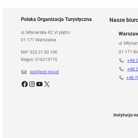
Polska Organizacja Turystyczna
Nasze biur
ul. Młynarska 42, VI piętro
Warsza
01-171 Warszawa
ul. Młynar
01-171 W
NIP: 525 21 50 196
Regon: 016213775
+48 2
+48 2
pot@pot.gov.pl
+48 7
Facebook
Instagram
YouTube
X
Instytucja n