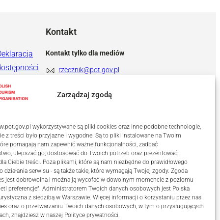
Kontakt
Deklaracja
Kontakt tylko dla mediów
dostępności
rzecznik@pot.gov.pl
+ 48 571 022 313
Zarządzaj zgodą
.pot.gov.pl wykorzystywane są pliki cookies oraz inne podobne technologie,
ie z treści było przyjazne i wygodne. Są to pliki instalowane na Twoim
które pomagają nam zapewnić ważne funkcjonalności, zadbać
stwo, ulepszać go, dostosować do Twoich potrzeb oraz prezentować
a Ciebie treści. Poza plikami, które są nam niezbędne do prawidłowego
o działania serwisu - są także takie, które wymagają Twojej zgody. Zgoda
kies jest dobrowolna i można ją wycofać w dowolnym momencie z poziomu
etl preferencje”. Administratorem Twoich danych osobowych jest Polska
urystyczna z siedzibą w Warszawie. Więcej informacji o korzystaniu przez nas
ies oraz o przetwarzaniu Twoich danych osobowych, w tym o przysługujących
ach, znajdziesz w naszej
Polityce prywatności
.