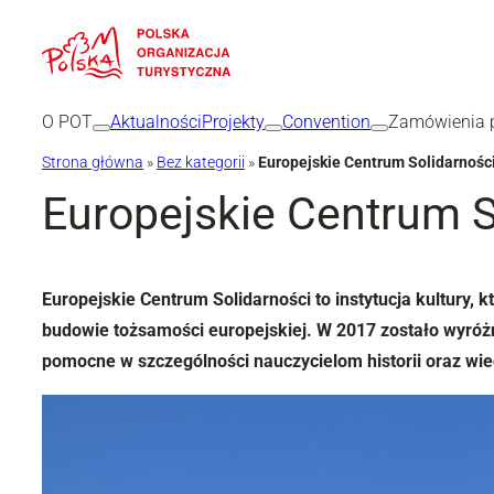
Przejdź
do
treści
O POT
Aktualności
Projekty
Convention
Zamówienia p
Strona główna
»
Bez kategorii
»
Europejskie Centrum Solidarnośc
Europejskie Centrum S
Europejskie Centrum Solidarności to instytucja kultury, 
budowie tożsamości europejskiej. W 2017 zostało wyróż
pomocne w szczególności nauczycielom historii oraz wi