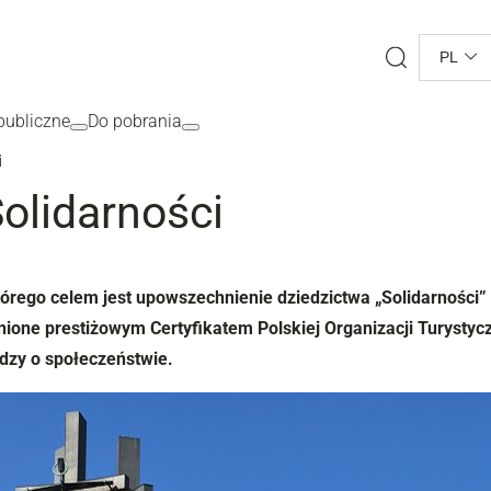
Search
PL
ubliczne
Do pobrania
i
olidarności
którego celem jest upowszechnienie dziedzictwa „Solidarności”
nione prestiżowym Certyfikatem Polskiej Organizacji Turysty
edzy o społeczeństwie.