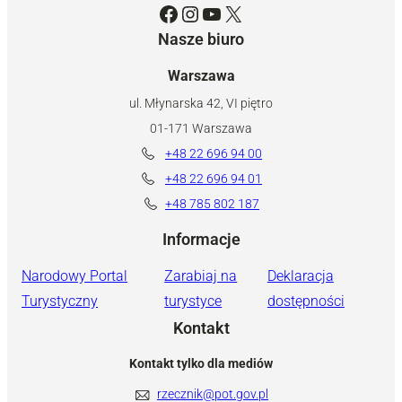
Facebook
Instagram
YouTube
X
Nasze biuro
Warszawa
ul. Młynarska 42, VI piętro
01-171 Warszawa
+48 22 696 94 00
+48 22 696 94 01
+48 785 802 187
Informacje
Narodowy Portal
Zarabiaj na
Deklaracja
Turystyczny
turystyce
dostępności
Kontakt
Kontakt tylko dla mediów
rzecznik@pot.gov.pl