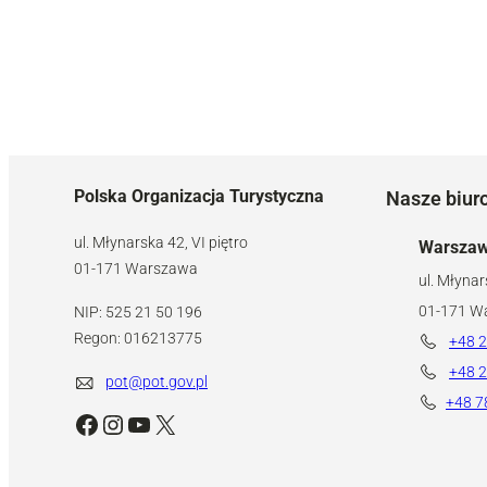
Polska Organizacja Turystyczna
Nasze biur
ul. Młynarska 42, VI piętro
Warsza
01-171 Warszawa
ul. Młynar
01-171 W
NIP: 525 21 50 196
Regon: 016213775
+48 2
+48 2
pot@pot.gov.pl
+48 7
Facebook
Instagram
YouTube
X