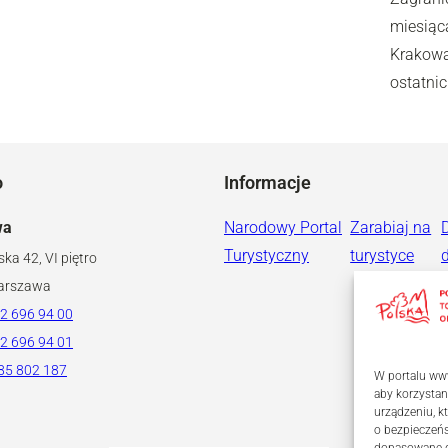
miesiąc
Krakowa
ostatni
o
Informacje
wa
Narodowy Portal
Zarabiaj na
Turystyczny
turystyce
ska 42, VI piętro
arszawa
2 696 94 00
2 696 94 01
85 802 187
W portalu www
aby korzystan
urządzeniu, 
o bezpieczeń