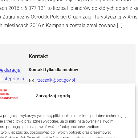
ach 2016 r. 6 377 131 to liczba Holendrów do których dotarł z
 Zagraniczny Ośrodek Polskiej Organizacji Turystycznej w Am
ch miesiącach 2016 r. Kampania została zrealizowana […]
Kontakt
Deklaracja
Kontakt tylko dla mediów
dostępności
rzecznik@pot.gov.pl
+ 48 571 022 313
Zarządzaj zgodą
.pot.gov.pl wykorzystywane są pliki cookies oraz inne podobne technologie,
ie z treści było przyjazne i wygodne. Są to pliki instalowane na Twoim
które pomagają nam zapewnić ważne funkcjonalności, zadbać
stwo, ulepszać go, dostosować do Twoich potrzeb oraz prezentować