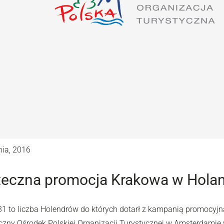
nia, 2016
teczna promocja Krakowa w Holan
31 to liczba Holendrów do których dotarł z kampanią promocyj
czny Ośrodek Polskiej Organizacji Turystycznej w Amsterdamie