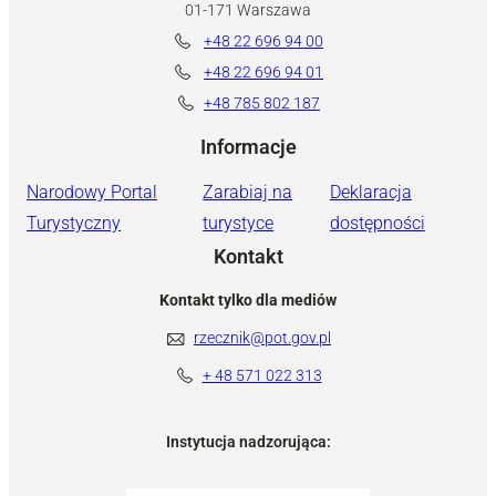
01-171 Warszawa
+48 22 696 94 00
+48 22 696 94 01
+48 785 802 187
Informacje
Narodowy Portal
Zarabiaj na
Deklaracja
Turystyczny
turystyce
dostępności
Kontakt
Kontakt tylko dla mediów
rzecznik@pot.gov.pl
+ 48 571 022 313
Instytucja nadzorująca: