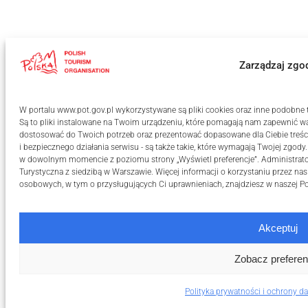
Zarządzaj zgo
W portalu www.pot.gov.pl wykorzystywane są pliki cookies oraz inne podobne te
Są to pliki instalowane na Twoim urządzeniu, które pomagają nam zapewnić wa
dostosować do Twoich potrzeb oraz prezentować dopasowane dla Ciebie treści
i bezpiecznego działania serwisu - są także takie, które wymagają Twojej zgody
w dowolnym momencie z poziomu strony „Wyświetl preferencje”. Administrat
Turystyczna z siedzibą w Warszawie. Więcej informacji o korzystaniu przez na
osobowych, w tym o przysługujących Ci uprawnieniach, znajdziesz w naszej
Po
Akceptuj
Zobacz preferen
Polityka prywatności i ochrony 