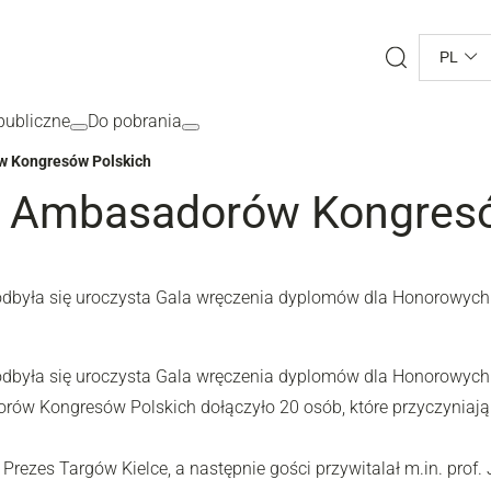
Search
PL
ubliczne
Do pobrania
w Kongresów Polskich
ch Ambasadorów Kongres
e odbyła się uroczysta Gala wręczenia dyplomów dla Honorowyc
e odbyła się uroczysta Gala wręczenia dyplomów dla Honorowyc
 Kongresów Polskich dołączyło 20 osób, które przyczyniają s
Prezes Targów Kielce, a następnie gości przywitalał m.in. pro