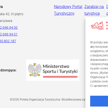
wa
Narodowy Portal
Zarabiaj na
Turystyczny
turystyce
ska 42, VI piętro
arszawa
2 696 94 00
2 696 94 01
85 802 187
W portalu www
aby korzystan
urządzeniu, 
o bezpieczeń
dopasowane dl
i bezpieczneg
na pliki coo
adzorująca:
strony „Wyświ
Organizacja T
z plików cook
Ci uprawnieni
©2026 Polska Organizacja Turystyczna. Wszelkie prawa zastrzeżone.