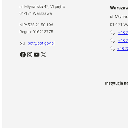
ul. Młynarska 42, VI piętro
Warsza
01-171 Warszawa
ul. Młynar
01-171 W
NIP: 525 21 50 196
Regon: 016213775
+48 2
+48 2
pot@pot.gov.pl
+48 7
Facebook
Instagram
YouTube
X
Instytucja n