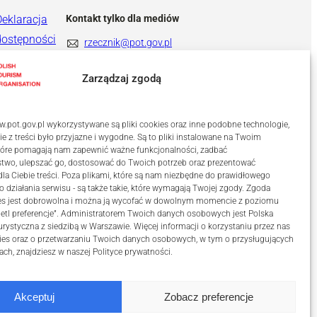
Deklaracja
Kontakt tylko dla mediów
dostępności
rzecznik@pot.gov.pl
+ 48 571 022 313
Zarządzaj zgodą
.pot.gov.pl wykorzystywane są pliki cookies oraz inne podobne technologie,
ie z treści było przyjazne i wygodne. Są to pliki instalowane na Twoim
które pomagają nam zapewnić ważne funkcjonalności, zadbać
stwo, ulepszać go, dostosować do Twoich potrzeb oraz prezentować
a Ciebie treści. Poza plikami, które są nam niezbędne do prawidłowego
o działania serwisu - są także takie, które wymagają Twojej zgody. Zgoda
kies jest dobrowolna i można ją wycofać w dowolnym momencie z poziomu
etl preferencje”. Administratorem Twoich danych osobowych jest Polska
urystyczna z siedzibą w Warszawie. Więcej informacji o korzystaniu przez nas
ies oraz o przetwarzaniu Twoich danych osobowych, w tym o przysługujących
ach, znajdziesz w naszej
Polityce prywatności
.
Akceptuj
Zobacz preferencje