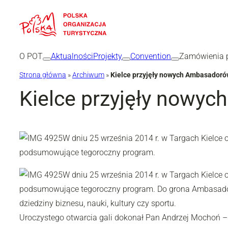
Przejdź
do
treści
O POT
Aktualności
Projekty
Convention
Zamówienia p
Strona główna
»
Archiwum
»
Kielce przyjęły nowych Ambasadoró
Kielce przyjęły nowy
W dniu 25 września 2014 r. w Targach Kielc
podsumowujące tegoroczny program.
W dniu 25 września 2014 r. w Targach Kielc
podsumowujące tegoroczny program. Do grona Ambasadorów
dziedziny biznesu, nauki, kultury czy sportu.
Uroczystego otwarcia gali dokonał Pan Andrzej Mochoń – 