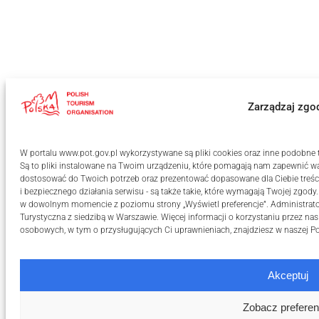
Zarządzaj zgo
W portalu www.pot.gov.pl wykorzystywane są pliki cookies oraz inne podobne te
Są to pliki instalowane na Twoim urządzeniu, które pomagają nam zapewnić wa
dostosować do Twoich potrzeb oraz prezentować dopasowane dla Ciebie treści
i bezpiecznego działania serwisu - są także takie, które wymagają Twojej zgody
w dowolnym momencie z poziomu strony „Wyświetl preferencje”. Administrat
Turystyczna z siedzibą w Warszawie. Więcej informacji o korzystaniu przez na
osobowych, w tym o przysługujących Ci uprawnieniach, znajdziesz w naszej
Po
Akceptuj
Zobacz preferen