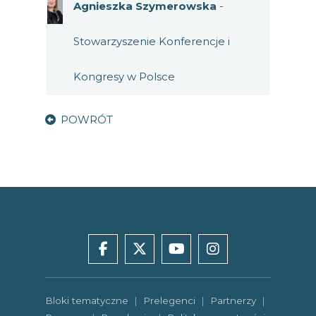
Agnieszka Szymerowska
-
Stowarzyszenie Konferencje i
Kongresy w Polsce
POWRÓT
facebook
x
youtube
instagram
Bloki tematyczne
|
Prelegenci
|
Partnerzy
|