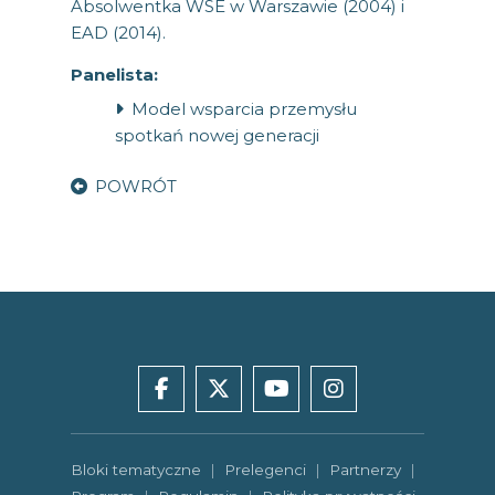
Absolwentka WSE w Warszawie (2004) i
EAD (2014).
Panelista:
Model wsparcia przemysłu
spotkań nowej generacji
POWRÓT
facebook
x
youtube
instagram
Bloki tematyczne
|
Prelegenci
|
Partnerzy
|