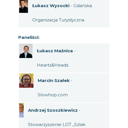
Łukasz Wysocki
- Gdańska
Organizacja Turystyczna
Paneliści:
Łukasz Maźnica
-
Hearts&Heads
Marcin Szałek
-
Slowhop.com
Andrzej Szoszkiewicz
-
Stowarzyszenie LOT „Szlak