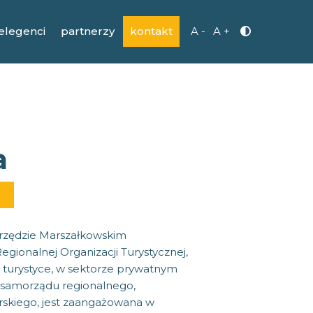
elegenci
partnerzy
kontakt
A -
A +
a
Urzędzie Marszałkowskim
ionalnej Organizacji Turystycznej,
 turystyce, w sektorze prywatnym
a samorządu regionalnego,
rskiego, jest zaangażowana w